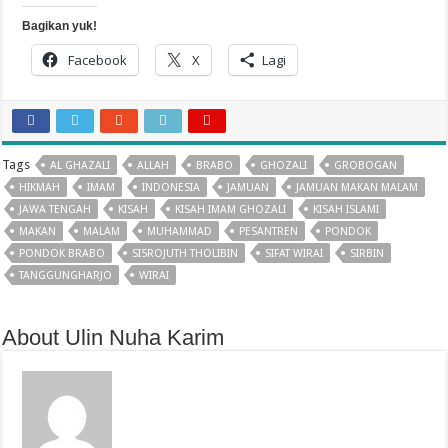
Bagikan yuk!
Facebook
X
Lagi
Tags
AL GHAZALI
ALLAH
BRABO
GHOZALI
GROBOGAN
HIKMAH
IMAM
INDONESIA
JAMUAN
JAMUAN MAKAN MALAM
JAWA TENGAH
KISAH
KISAH IMAM GHOZALI
KISAH ISLAMI
MAKAN
MALAM
MUHAMMAD
PESANTREN
PONDOK
PONDOK BRABO
SI5ROJUTH THOLIBIN
SIFAT WIRAI
SIRBIN
TANGGUNGHARJO
WIRAI
About Ulin Nuha Karim