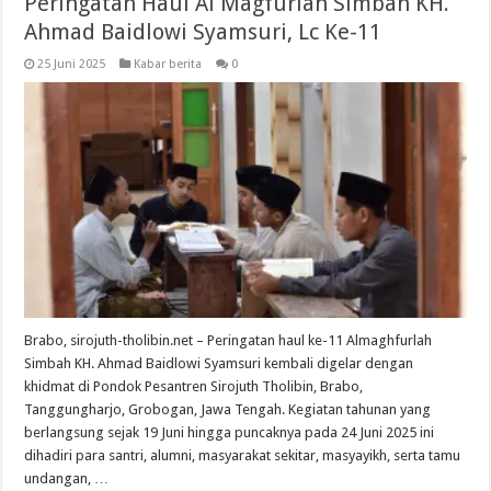
Peringatan Haul Al Magfurlah Simbah KH.
Ahmad Baidlowi Syamsuri, Lc Ke-11
25 Juni 2025
Kabar berita
0
Brabo, sirojuth-tholibin.net – Peringatan haul ke-11 Almaghfurlah
Simbah KH. Ahmad Baidlowi Syamsuri kembali digelar dengan
khidmat di Pondok Pesantren Sirojuth Tholibin, Brabo,
Tanggungharjo, Grobogan, Jawa Tengah. Kegiatan tahunan yang
berlangsung sejak 19 Juni hingga puncaknya pada 24 Juni 2025 ini
dihadiri para santri, alumni, masyarakat sekitar, masyayikh, serta tamu
undangan, …