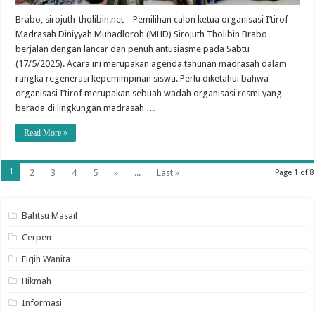
Brabo, sirojuth-tholibin.net – Pemilihan calon ketua organisasi I’tirof
Madrasah Diniyyah Muhadloroh (MHD) Sirojuth Tholibin Brabo
berjalan dengan lancar dan penuh antusiasme pada Sabtu
(17/5/2025). Acara ini merupakan agenda tahunan madrasah dalam
rangka regenerasi kepemimpinan siswa. Perlu diketahui bahwa
organisasi I’tirof merupakan sebuah wadah organisasi resmi yang
berada di lingkungan madrasah …
Read More »
1
2
3
4
5
»
...
Last »
Page 1 of 8
Bahtsu Masail
Cerpen
Fiqih Wanita
Hikmah
Informasi