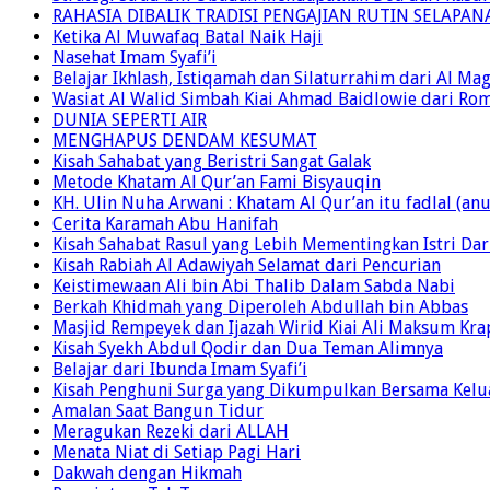
RAHASIA DIBALIK TRADISI PENGAJIAN RUTIN SELAPAN
Ketika Al Muwafaq Batal Naik Haji
Nasehat Imam Syafi’i
Belajar Ikhlash, Istiqamah dan Silaturrahim dari Al M
Wasiat Al Walid Simbah Kiai Ahmad Baidlowie dari Ro
DUNIA SEPERTI AIR
MENGHAPUS DENDAM KESUMAT
Kisah Sahabat yang Beristri Sangat Galak
Metode Khatam Al Qur’an Fami Bisyauqin
KH. Ulin Nuha Arwani : Khatam Al Qur’an itu fadlal (an
Cerita Karamah Abu Hanifah
Kisah Sahabat Rasul yang Lebih Mementingkan Istri Dar
Kisah Rabiah Al Adawiyah Selamat dari Pencurian
Keistimewaan Ali bin Abi Thalib Dalam Sabda Nabi
Berkah Khidmah yang Diperoleh Abdullah bin Abbas
Masjid Rempeyek dan Ijazah Wirid Kiai Ali Maksum Kra
Kisah Syekh Abdul Qodir dan Dua Teman Alimnya
Belajar dari Ibunda Imam Syafi’i
Kisah Penghuni Surga yang Dikumpulkan Bersama Kelua
Amalan Saat Bangun Tidur
Meragukan Rezeki dari ALLAH
Menata Niat di Setiap Pagi Hari
Dakwah dengan Hikmah