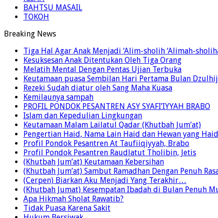
BAHTSU MASAIL
TOKOH
Breaking News
Tiga Hal Agar Anak Menjadi ‘Alim-sholih ‘Alimah-sholi
Kesuksesan Anak Ditentukan Oleh Tiga Orang
Melatih Mental Dengan Pentas Ujian Terbuka
Keutamaan puasa Sembilan Hari Pertama Bulan Dzulhij
Rezeki Sudah diatur oleh Sang Maha Kuasa
Kemilaunya sampah
PROFIL PONDOK PESANTREN ASY SYAFI’IYYAH BRABO
Islam dan Kepedulian Lingkungan
Keutamaan Malam Lailatul Qadar (Khutbah Jum’at)
Pengertian Haid, Nama Lain Haid dan Hewan yang Hai
Profil Pondok Pesantren At Taufiiqiyyah, Brabo
Profil Pondok Pesantren Raudlatut Tholibin, Jetis
(Khutbah Jum’at) Keutamaan Kebersihan
(Khutbah Jum’at) Sambut Ramadhan Dengan Penuh Ras
(Cerpen) Biarkan Aku Menjadi Yang Terakhir…
(Khutbah Jumat) Kesempatan Ibadah di Bulan Penuh Mu
Apa Hikmah Sholat Rawatib?
Tidak Puasa Karena Sakit
Hukum Bersiwak