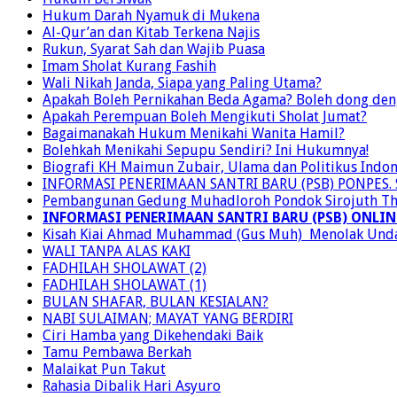
Hukum Darah Nyamuk di Mukena
Al-Qur’an dan Kitab Terkena Najis
Rukun, Syarat Sah dan Wajib Puasa
Imam Sholat Kurang Fashih
Wali Nikah Janda, Siapa yang Paling Utama?
Apakah Boleh Pernikahan Beda Agama? Boleh dong den
Apakah Perempuan Boleh Mengikuti Sholat Jumat?
Bagaimanakah Hukum Menikahi Wanita Hamil?
Bolehkah Menikahi Sepupu Sendiri? Ini Hukumnya!
Biografi KH Maimun Zubair, Ulama dan Politikus Indon
INFORMASI PENERIMAAN SANTRI BARU (PSB) PONPES.
Pembangunan Gedung Muhadloroh Pondok Sirojuth Thol
INFORMASI PENERIMAAN SANTRI BARU (PSB) ONLINE
Kisah Kiai Ahmad Muhammad (Gus Muh) Menolak Und
WALI TANPA ALAS KAKI
FADHILAH SHOLAWAT (2)
FADHILAH SHOLAWAT (1)
BULAN SHAFAR, BULAN KESIALAN?
NABI SULAIMAN; MAYAT YANG BERDIRI
Ciri Hamba yang Dikehendaki Baik
Tamu Pembawa Berkah
Malaikat Pun Takut
Rahasia Dibalik Hari Asyuro