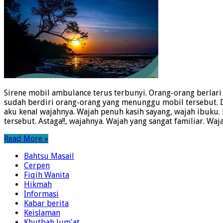
Sirene mobil ambulance terus terbunyi. Orang-orang berlari 
sudah berdiri orang-orang yang menunggu mobil tersebut. Di
aku kenal wajahnya. Wajah penuh kasih sayang, wajah ibuku.
tersebut. Astaga!!, wajahnya. Wajah yang sangat familiar. W
Read More »
Bahtsu Masail
Cerpen
Fiqih Wanita
Hikmah
Informasi
Kabar berita
Keislaman
Khutbah Jum'at