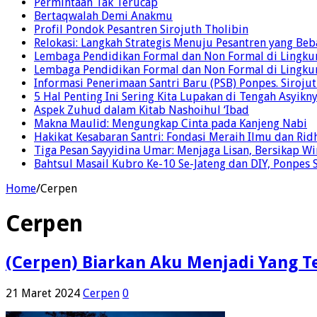
Permintaan Tak Terucap
Bertaqwalah Demi Anakmu
Profil Pondok Pesantren Sirojuth Tholibin
Relokasi: Langkah Strategis Menuju Pesantren yang Beb
Lembaga Pendidikan Formal dan Non Formal di Lingkun
Lembaga Pendidikan Formal dan Non Formal di Lingkun
Informasi Penerimaan Santri Baru (PSB) Ponpes. Siroju
5 Hal Penting Ini Sering Kita Lupakan di Tengah Asyik
Aspek Zuhud dalam Kitab Nashoihul ‘Ibad
Makna Maulid: Mengungkap Cinta pada Kanjeng Nabi
Hakikat Kesabaran Santri: Fondasi Meraih Ilmu dan Ridh
Tiga Pesan Sayyidina Umar: Menjaga Lisan, Bersikap Wir
Bahtsul Masail Kubro Ke-10 Se-Jateng dan DIY, Ponpes 
Home
/
Cerpen
Cerpen
(Cerpen) Biarkan Aku Menjadi Yang 
21 Maret 2024
Cerpen
0