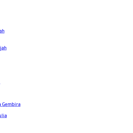
hah
jah
d
a Gembira
lia