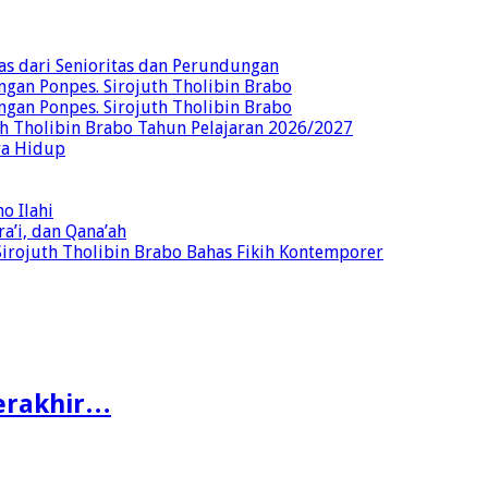
as dari Senioritas dan Perundungan
gan Ponpes. Sirojuth Tholibin Brabo
gan Ponpes. Sirojuth Tholibin Brabo
th Tholibin Brabo Tahun Pelajaran 2026/2027
nya Hidup
o Ilahi
a’i, dan Qana’ah
Sirojuth Tholibin Brabo Bahas Fikih Kontemporer
Terakhir…