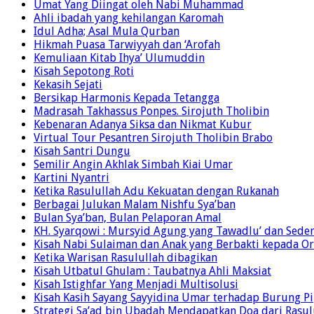
Umat Yang Diingat oleh Nabi Muhammad
Ahli ibadah yang kehilangan Karomah
Idul Adha; Asal Mula Qurban
Hikmah Puasa Tarwiyyah dan ‘Arofah
Kemuliaan Kitab Ihya’ Ulumuddin
Kisah Sepotong Roti
Kekasih Sejati
Bersikap Harmonis Kepada Tetangga
Madrasah Takhassus Ponpes. Sirojuth Tholibin
Kebenaran Adanya Siksa dan Nikmat Kubur
Virtual Tour Pesantren Sirojuth Tholibin Brabo
Kisah Santri Dungu
Semilir Angin Akhlak Simbah Kiai Umar
Kartini Nyantri
Ketika Rasulullah Adu Kekuatan dengan Rukanah
Berbagai Julukan Malam Nishfu Sya’ban
Bulan Sya’ban, Bulan Pelaporan Amal
KH. Syarqowi : Mursyid Agung yang Tawadlu’ dan Sede
Kisah Nabi Sulaiman dan Anak yang Berbakti kepada O
Ketika Warisan Rasulullah dibagikan
Kisah Utbatul Ghulam : Taubatnya Ahli Maksiat
Kisah Istighfar Yang Menjadi Multisolusi
Kisah Kasih Sayang Sayyidina Umar terhadap Burung Pi
Strategi Sa’ad bin Ubadah Mendapatkan Doa dari Rasul