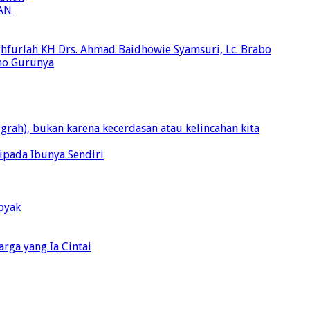
AN
aghfurlah KH Drs. Ahmad Baidhowie Syamsuri, Lc. Brabo
mo Gurunya
ugrah), bukan karena kecerdasan atau kelincahan kita
ipada Ibunya Sendiri
pyak
rga yang Ia Cintai