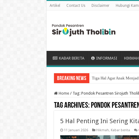
Artikel
Contact Us
Disclaimer
Hubungi Kam
KABAR BERITA
INFORMASI
HIKMAH
Breaking News
Tiga Hal Agar Anak Menjadi
Home
/
Tag:
Pondok Pesantren Sirojuth Tholi
Tag Archives:
Pondok Pesantren 
5 Hal Penting Ini Sering K
11 Januari 2026
Hikmah
,
Kabar berita