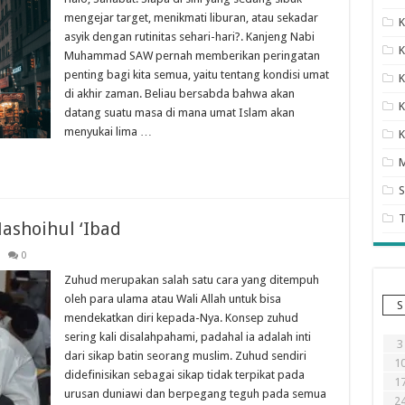
mengejar target, menikmati liburan, atau sekadar
K
asyik dengan rutinitas sehari-hari?. Kanjeng Nabi
K
Muhammad SAW pernah memberikan peringatan
penting bagi kita semua, yaitu tentang kondisi umat
K
di akhir zaman. Beliau bersabda bahwa akan
K
datang suatu masa di mana umat Islam akan
menyukai lima …
K
S
ashoihul ‘Ibad
0
Zuhud merupakan salah satu cara yang ditempuh
oleh para ulama atau Wali Allah untuk bisa
S
mendekatkan diri kepada-Nya. Konsep zuhud
sering kali disalahpahami, padahal ia adalah inti
3
dari sikap batin seorang muslim. Zuhud sendiri
1
didefinisikan sebagai sikap tidak terpikat pada
1
urusan duniawi dan berpegang teguh pada semua
2