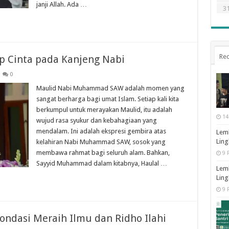
janji Allah. Ada …
3
Rec
 Cinta pada Kanjeng Nabi
0
Maulid Nabi Muhammad SAW adalah momen yang
sangat berharga bagi umat Islam. Setiap kali kita
berkumpul untuk merayakan Maulid, itu adalah
14
wujud rasa syukur dan kebahagiaan yang
mendalam. Ini adalah ekspresi gembira atas
Lemb
Ling
kelahiran Nabi Muhammad SAW, sosok yang
membawa rahmat bagi seluruh alam. Bahkan,
9 
Sayyid Muhammad dalam kitabnya, Haulal …
Lemb
Ling
9 
Fondasi Meraih Ilmu dan Ridho Ilahi