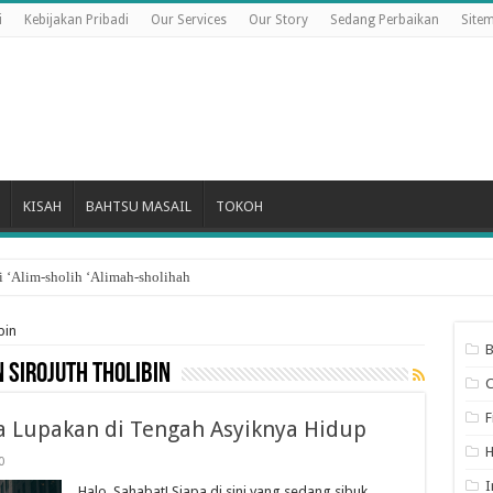
i
Kebijakan Pribadi
Our Services
Our Story
Sedang Perbaikan
Site
KISAH
BAHTSU MASAIL
TOKOH
 ‘Alim-sholih ‘Alimah-sholihah
bin
B
Sirojuth Tholibin
F
ita Lupakan di Tengah Asyiknya Hidup
0
I
Halo, Sahabat! Siapa di sini yang sedang sibuk