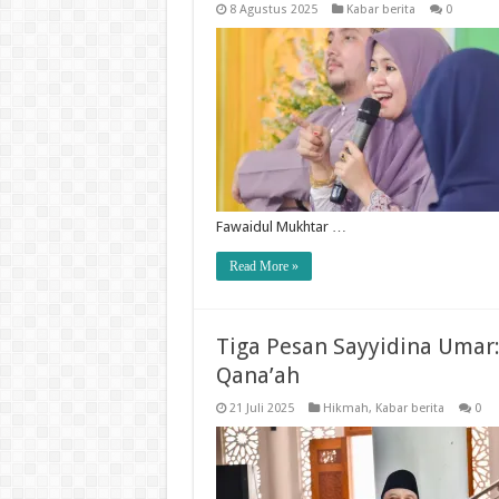
8 Agustus 2025
Kabar berita
0
Fawaidul Mukhtar …
Read More »
Tiga Pesan Sayyidina Umar:
Qana’ah
21 Juli 2025
Hikmah
,
Kabar berita
0