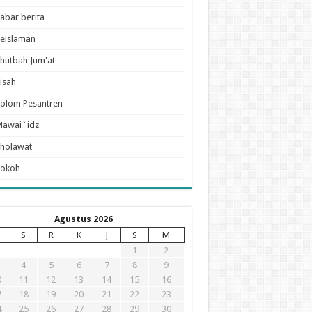
abar berita
eislaman
hutbah Jum'at
isah
olom Pesantren
Mawai`idz
holawat
Tokoh
Agustus 2026
S
R
K
J
S
M
1
2
4
5
6
7
8
9
0
11
12
13
14
15
16
7
18
19
20
21
22
23
4
25
26
27
28
29
30