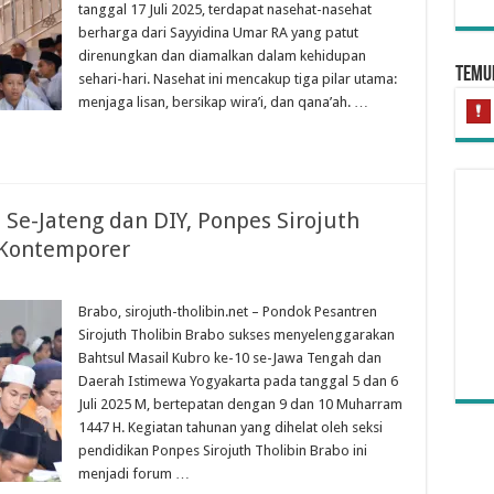
tanggal 17 Juli 2025, terdapat nasehat-nasehat
berharga dari Sayyidina Umar RA yang patut
direnungkan dan diamalkan dalam kehidupan
Temui
sehari-hari. Nasehat ini mencakup tiga pilar utama:
menjaga lisan, bersikap wira’i, dan qana’ah. …
 Se-Jateng dan DIY, Ponpes Sirojuth
h Kontemporer
Brabo, sirojuth-tholibin.net – Pondok Pesantren
Sirojuth Tholibin Brabo sukses menyelenggarakan
Hu
Bahtsul Masail Kubro ke-10 se-Jawa Tengah dan
Daerah Istimewa Yogyakarta pada tanggal 5 dan 6
Juli 2025 M, bertepatan dengan 9 dan 10 Muharram
1447 H. Kegiatan tahunan yang dihelat oleh seksi
pendidikan Ponpes Sirojuth Tholibin Brabo ini
menjadi forum …