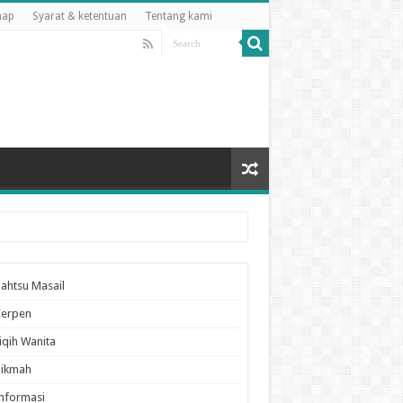
map
Syarat & ketentuan
Tentang kami
ahtsu Masail
Cerpen
iqih Wanita
Hikmah
nformasi