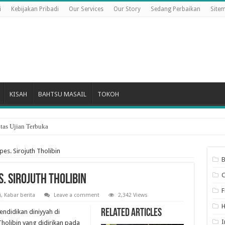
i
Kebijakan Pribadi
Our Services
Our Story
Sedang Perbaikan
Site
KISAH
BAHTSU MASAIL
TOKOH
tas Ujian Terbuka
Hari Pertama Bulan Dzulhijjah
s. Sirojuth Tholibin
B
 Sirojuth Tholibin
F
i
,
Kabar berita
Leave a comment
2,342 Views
Related Articles
didikan diniyyah di
I
holibin yang didirikan pada