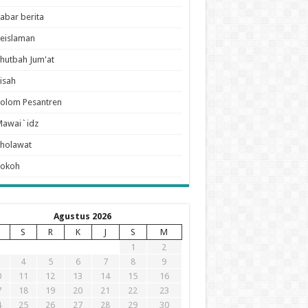
abar berita
eislaman
hutbah Jum'at
isah
olom Pesantren
Mawai`idz
holawat
Tokoh
Agustus 2026
S
R
K
J
S
M
1
2
4
5
6
7
8
9
0
11
12
13
14
15
16
7
18
19
20
21
22
23
4
25
26
27
28
29
30