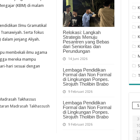
Mengajar (KBM) di malam
K
K
ndidikan Ilmu Gramatikal
K
Relokasi: Langkah
 Tsanawiyah. Serta fokus
Strategis Menuju
K
 dalam jenjang Aliyah.
Pesantren yang Bebas
dari Senioritas dan
K
Perundungan
pu membekali ilmu agama
14 Juni 2026
ingga mereka mampu
S
ari-hari sesuai dengan
Lembaga Pendidikan
Formal dan Non Formal
di Lingkungan Ponpes.
Sirojuth Tholibin Brabo
9 Februari 2026
r Madrasah Takhassus
Lembaga Pendidikan
S
taran Madrasah Takhassush
Formal dan Non Formal
di Lingkungan Ponpes.
Sirojuth Tholibin Brabo
3
9 Februari 2026
1
1
2