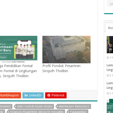
3
Rec
14
Lemb
a Pendidikan Formal
Profil Pondok Pesantren
Ling
n Formal di Lingkungan
Sirojuth Tholibin
9 
. Sirojuth Tholibin
Lemb
Ling
9 
Stumbleupon
LinkedIn
Pinterest
SHARAF)
ILMU HUKUM ISLAM (FIQIH)
MADRASAH TAKHASSUS
BIN
PONDOK PESANTREN SIROJUTH THOLIBIN
TSANAWIYAH