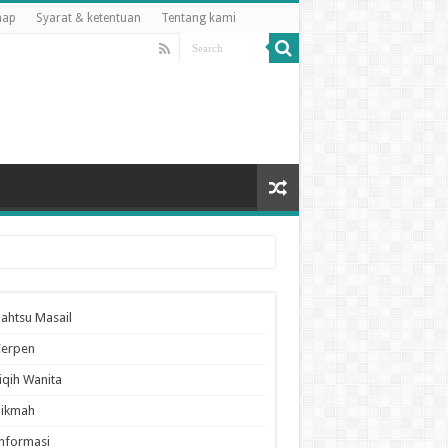
map
Syarat & ketentuan
Tentang kami
ahtsu Masail
Cerpen
iqih Wanita
Hikmah
nformasi