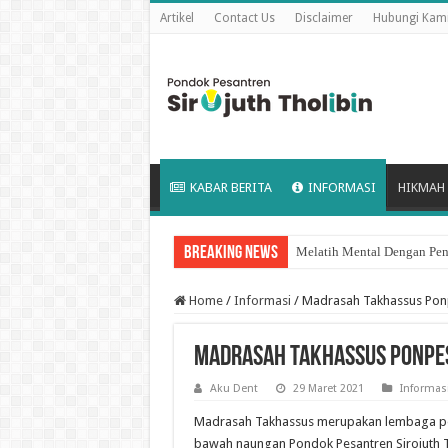
Artikel
Contact Us
Disclaimer
Hubungi Kam
KABAR BERITA
INFORMASI
HIKMAH
Breaking News
Melatih Mental Dengan Pen
Keutamaan puasa Sembilan 
Home
/
Informasi
/
Madrasah Takhassus Ponpe
Madrasah Takhassus Ponpes.
Aku Dent
29 Maret 2021
Informas
Madrasah Takhassus merupakan lembaga pen
bawah naungan Pondok Pesantren Sirojuth T