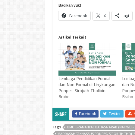
Bagikan yuk!
Facebook
X
Lagi
Artikel Terkait
Lembaga Pendidikan Formal
Lembag
dan Non Formal di Lingkungan
dan No
Ponpes. Sirojuth Tholibin
Ponpes
Brabo
Brabo
Facebook
Twitter
Share
Tags
ILMU GRAMATIKAL BAHASA ARAB (NAHWU - 
MADRASAH TAKHASSUS PONPES. SIROJUTH THOLI