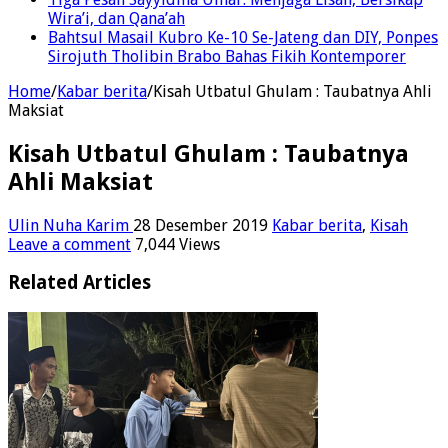
Wira’i, dan Qana’ah
Bahtsul Masail Kubro Ke-10 Se-Jateng dan DIY, Ponpes
Sirojuth Tholibin Brabo Bahas Fikih Kontemporer
Home
/
Kabar berita
/
Kisah Utbatul Ghulam : Taubatnya Ahli
Maksiat
Kisah Utbatul Ghulam : Taubatnya
Ahli Maksiat
Ulin Nuha Karim
28 Desember 2019
Kabar berita
,
Kisah
Leave a comment
7,044 Views
Related Articles