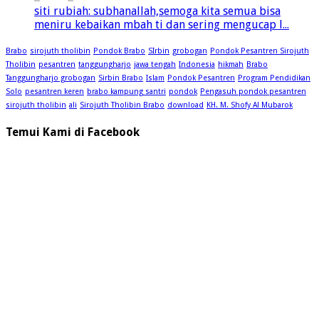
siti rubiah: subhanallah,semoga kita semua bisa
meniru kebaikan mbah ti dan sering mengucap l...
Brabo
sirojuth tholibin
Pondok Brabo
SIrbin
grobogan
Pondok Pesantren Sirojuth
Tholibin
pesantren
tanggungharjo
jawa tengah
Indonesia
hikmah
Brabo
Tanggungharjo grobogan
Sirbin Brabo
Islam
Pondok Pesantren
Program Pendidikan
Solo
pesantren keren
brabo kampung santri
pondok
Pengasuh pondok pesantren
sirojuth tholibin
ali
Sirojuth Tholibin Brabo
download
KH. M. Shofy Al Mubarok
Temui Kami di Facebook