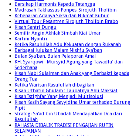
Bersikap Harmonis Kepada Tetangga
Madrasah Takhassus Ponpes. Sirojuth Tholibin
Kebenaran Adanya Siksa dan Nikmat Kubur
Virtual Tour Pesantren Sirojuth Tholibin Brabo
Kisah Santri Dungu
Semilir Angin Akhlak Simbah Kiai Umar
Kartini Nyantri
Ketika Rasulullah Adu Kekuatan dengan Rukanah
Berbagai Julukan Malam Nishfu Sya’ban
Bulan Sya’ban, Bulan Pelaporan Amal
KH. Syarqowi : Mursyid Agung yang Tawadlu’ dan
Sederhana
Kisah Nabi Sulaiman dan Anak yang Berbakti kepada
Orang Tua
Ketika Warisan Rasulullah dibagikan
Kisah Utbatul Ghulam : Taubatnya Ahli Maksiat
Kisah Istighfar Yang Menjadi Multisolusi
Kisah Kasih Sayang Sayyidina Umar terhadap Burung
Pipit
Strategi Sa’ad bin Ubadah Mendapatkan Doa dari
Rasulullah
RAHASIA DIBALIK TRADISI PENGAJIAN RUTIN
SELAPANAN