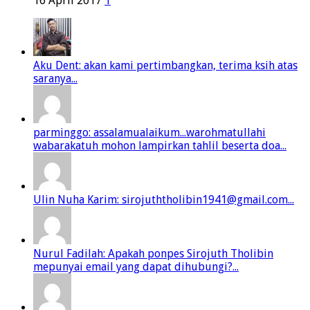
16 April 2017
1
Aku Dent: akan kami pertimbangkan, terima ksih atas
saranya...
parminggo: assalamualaikum...warohmatullahi
wabarakatuh mohon lampirkan tahlil beserta doa...
Ulin Nuha Karim: sirojuththolibin1941@gmail.com...
Nurul Fadilah: Apakah ponpes Sirojuth Tholibin
mepunyai email yang dapat dihubungi?...