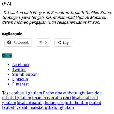
(F-A)
-Dikisahkan oleh Pengasuh Pesantren Sirojuth Tholibin Brabo,
Grobogan, Jawa Tengah, KH. Muhammad Shofi Al Mubarok
dalam momen pengajian rutin selapanan kamis kliwon.
Bagikan yuk!
Facebook
X
Lagi
Share
Facebook
Twitter
Stumbleupon
LinkedIn
Pinterest
Tags
atabatul ghulam
Brabo
doa atabatul ghulam
doa
utbatul ghulam
imam hasan al bashri
kisah atabatul
ghulam
kisah utbatul ghulam
sirojuth tholibin
taubat
taubatnya ahli maksiat
utbatul ghulam