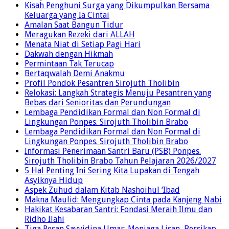
Kisah Penghuni Surga yang Dikumpulkan Bersama
Keluarga yang Ia Cintai
Amalan Saat Bangun Tidur
Meragukan Rezeki dari ALLAH
Menata Niat di Setiap Pagi Hari
Dakwah dengan Hikmah
Permintaan Tak Terucap
Bertaqwalah Demi Anakmu
Profil Pondok Pesantren Sirojuth Tholibin
Relokasi: Langkah Strategis Menuju Pesantren yang
Bebas dari Senioritas dan Perundungan
Lembaga Pendidikan Formal dan Non Formal di
Lingkungan Ponpes. Sirojuth Tholibin Brabo
Lembaga Pendidikan Formal dan Non Formal di
Lingkungan Ponpes. Sirojuth Tholibin Brabo
Informasi Penerimaan Santri Baru (PSB) Ponpes.
Sirojuth Tholibin Brabo Tahun Pelajaran 2026/2027
5 Hal Penting Ini Sering Kita Lupakan di Tengah
Asyiknya Hidup
Aspek Zuhud dalam Kitab Nashoihul ‘Ibad
Makna Maulid: Mengungkap Cinta pada Kanjeng Nabi
Hakikat Kesabaran Santri: Fondasi Meraih Ilmu dan
Ridho Ilahi
Tiga Pesan Sayyidina Umar: Menjaga Lisan, Bersikap