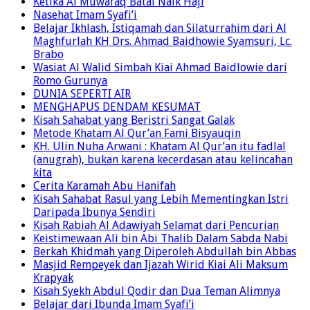
Ketika Al Muwafaq Batal Naik Haji
Nasehat Imam Syafi’i
Belajar Ikhlash, Istiqamah dan Silaturrahim dari Al
Maghfurlah KH Drs. Ahmad Baidhowie Syamsuri, Lc.
Brabo
Wasiat Al Walid Simbah Kiai Ahmad Baidlowie dari
Romo Gurunya
DUNIA SEPERTI AIR
MENGHAPUS DENDAM KESUMAT
Kisah Sahabat yang Beristri Sangat Galak
Metode Khatam Al Qur’an Fami Bisyauqin
KH. Ulin Nuha Arwani : Khatam Al Qur’an itu fadlal
(anugrah), bukan karena kecerdasan atau kelincahan
kita
Cerita Karamah Abu Hanifah
Kisah Sahabat Rasul yang Lebih Mementingkan Istri
Daripada Ibunya Sendiri
Kisah Rabiah Al Adawiyah Selamat dari Pencurian
Keistimewaan Ali bin Abi Thalib Dalam Sabda Nabi
Berkah Khidmah yang Diperoleh Abdullah bin Abbas
Masjid Rempeyek dan Ijazah Wirid Kiai Ali Maksum
Krapyak
Kisah Syekh Abdul Qodir dan Dua Teman Alimnya
Belajar dari Ibunda Imam Syafi’i