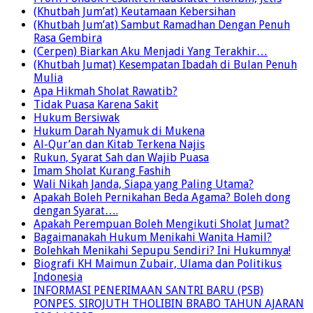
(Khutbah Jum’at) Keutamaan Kebersihan
(Khutbah Jum’at) Sambut Ramadhan Dengan Penuh
Rasa Gembira
(Cerpen) Biarkan Aku Menjadi Yang Terakhir…
(Khutbah Jumat) Kesempatan Ibadah di Bulan Penuh
Mulia
Apa Hikmah Sholat Rawatib?
Tidak Puasa Karena Sakit
Hukum Bersiwak
Hukum Darah Nyamuk di Mukena
Al-Qur’an dan Kitab Terkena Najis
Rukun, Syarat Sah dan Wajib Puasa
Imam Sholat Kurang Fashih
Wali Nikah Janda, Siapa yang Paling Utama?
Apakah Boleh Pernikahan Beda Agama? Boleh dong
dengan Syarat….
Apakah Perempuan Boleh Mengikuti Sholat Jumat?
Bagaimanakah Hukum Menikahi Wanita Hamil?
Bolehkah Menikahi Sepupu Sendiri? Ini Hukumnya!
Biografi KH Maimun Zubair, Ulama dan Politikus
Indonesia
INFORMASI PENERIMAAN SANTRI BARU (PSB)
PONPES. SIROJUTH THOLIBIN BRABO TAHUN AJARAN