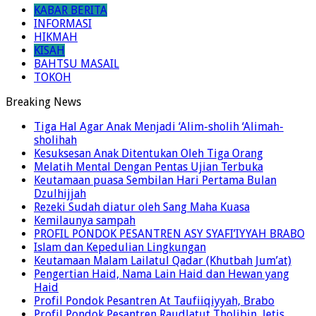
KABAR BERITA
INFORMASI
HIKMAH
KISAH
BAHTSU MASAIL
TOKOH
Breaking News
Tiga Hal Agar Anak Menjadi ‘Alim-sholih ‘Alimah-
sholihah
Kesuksesan Anak Ditentukan Oleh Tiga Orang
Melatih Mental Dengan Pentas Ujian Terbuka
Keutamaan puasa Sembilan Hari Pertama Bulan
Dzulhijjah
Rezeki Sudah diatur oleh Sang Maha Kuasa
Kemilaunya sampah
PROFIL PONDOK PESANTREN ASY SYAFI’IYYAH BRABO
Islam dan Kepedulian Lingkungan
Keutamaan Malam Lailatul Qadar (Khutbah Jum’at)
Pengertian Haid, Nama Lain Haid dan Hewan yang
Haid
Profil Pondok Pesantren At Taufiiqiyyah, Brabo
Profil Pondok Pesantren Raudlatut Tholibin, Jetis