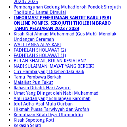
2024 / 2025
Pembangunan Gedung Muhadloroh Pondok Sirojuth
Tholibin 3 Lantai Dimulai
INFORMASI PENERIMAAN SANTRI BARU (PSB)
ONLINE PONPES. SIROJUTH THOLIBIN BRABO
TAHUN PELAJARAN 2023 / 2024
Kisah Kiai Ahmad Muhammad (Gus Muh) Menolak
Undangan Ceramah
WALI TANPA ALAS KAKI
FADHILAH SHOLAWAT (2)
FADHILAH SHOLAWAT (1)
BULAN SHAFAR, BULAN KESIALAN?
NABI SULAIMAN; MAYAT YANG BERDIRI
Ciri Hamba yang Dikehendaki Baik
Tamu Pembawa Berkah
Malaikat Pun Takut
Rahasia Dibalik Hari Asyuro
Umat Yang Diingat oleh Nabi Muhammad
Ahli ibadah yang kehilangan Karomah
Idul Adha; Asal Mula Qurban
Hikmah Puasa Tarwiyyah dan ‘Arofah
Kemuliaan Kitab Ihya’ Ulumuddin
Kisah Sepotong Roti
Kekasih Sejati