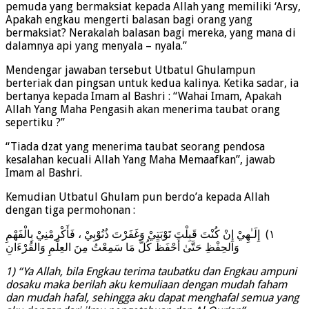
pemuda yang bermaksiat kepada Allah yang memiliki ‘Arsy,
Apakah engkau mengerti balasan bagi orang yang
bermaksiat? Nerakalah balasan bagi mereka, yang mana di
dalamnya api yang menyala – nyala.”
Mendengar jawaban tersebut Utbatul Ghulampun
berteriak dan pingsan untuk kedua kalinya. Ketika sadar, ia
bertanya kepada Imam al Bashri : “Wahai Imam, Apakah
Allah Yang Maha Pengasih akan menerima taubat orang
sepertiku ?”
“Tiada dzat yang menerima taubat seorang pendosa
kesalahan kecuali Allah Yang Maha Memaafkan”, jawab
Imam al Bashri.
Kemudian Utbatul Ghulam pun berdo’a kepada Allah
dengan tiga permohonan :
١) إِلَـٰهِيْ إِنْ كُنْتَ قَبِلْتَ تَوْبَتِيْ وَغَفَرْتَ ذُنُوْبِيْ ، فَأَكْرِمْنِيْ بِالْفَهْمِ
وَالحِفْظِ حَتَّىٰ أَحْفَظَ كُلَّ مَا سَمِعْتُ مِنَ العِلْمِ وَالقُرْءَانِ
1) “Ya Allah, bila Engkau terima taubatku dan Engkau ampuni
dosaku maka berilah aku kemuliaan dengan mudah faham
dan mudah hafal, sehingga aku dapat menghafal semua yang