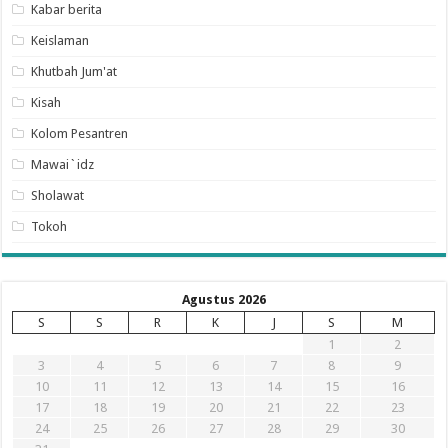
Kabar berita
Keislaman
Khutbah Jum'at
Kisah
Kolom Pesantren
Mawai`idz
Sholawat
Tokoh
Agustus 2026
S
S
R
K
J
S
M
1
2
3
4
5
6
7
8
9
10
11
12
13
14
15
16
17
18
19
20
21
22
23
24
25
26
27
28
29
30