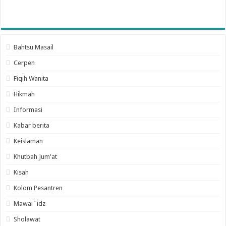
Bahtsu Masail
Cerpen
Fiqih Wanita
Hikmah
Informasi
Kabar berita
Keislaman
Khutbah Jum'at
Kisah
Kolom Pesantren
Mawai`idz
Sholawat