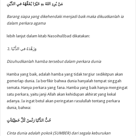
مَنْ يُرِدِ اللهُ بهِ خَيْرًا يُفَقِّهْهُ فيِ الدِّيْنِ
Barang siapa yang dikehendaki menjadi baik maka dikuatkanlah ia
dalam perkara agama
lebih lanjut dalam kitab NasoihulIbad dikatakan:
وَزَهَّدَهُ في الدُّنْيَا
Dizuhudkanlah hamba tersebut dalam perkara dunia
Hamba yang baik, adalah hamba yang tidak tergiur sedikitpun akan
gemerlap dunia. Ia berfikir bahwa dunia hanyalah tempat singgah
semata. Hanya perkara yang fana. Hamba yang baik hanya mengingat
satu perkara, yaitu janji Allah akan kehidupan akhirat yang kekal
adanya. Ia ingat betul akan peringatan rasulullah tentang perkara
dunia, bahwa:
حُبُّ الدُّنْيَا رَئْسُ كُلِّ خَطِيْئآتٍ
Cinta dunia adalah pokok
(SUMBER)
dari segala keburukan