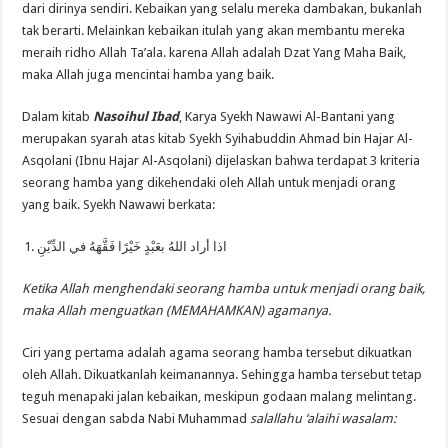
dari dirinya sendiri. Kebaikan yang selalu mereka dambakan, bukanlah
tak berarti. Melainkan kebaikan itulah yang akan membantu mereka
meraih ridho Allah Ta’ala. karena Allah adalah Dzat Yang Maha Baik,
maka Allah juga mencintai hamba yang baik.
Dalam kitab
Nasoihul Ibad
, Karya Syekh Nawawi Al-Bantani yang
merupakan syarah atas kitab Syekh Syihabuddin Ahmad bin Hajar Al-
Asqolani (Ibnu Hajar Al-Asqolani) dijelaskan bahwa terdapat 3 kriteria
seorang hamba yang dikehendaki oleh Allah untuk menjadi orang
yang baik. Syekh Nawawi berkata:
اذا أراد اللهُ بعَبْدٍ خَيْرًا فَقَّهَهُ في الدِّيْنِ
Ketika Allah menghendaki seorang hamba untuk menjadi orang baik,
maka Allah menguatkan
(MEMAHAMKAN)
agamanya.
Ciri yang pertama adalah agama seorang hamba tersebut dikuatkan
oleh Allah. Dikuatkanlah keimanannya. Sehingga hamba tersebut tetap
teguh menapaki jalan kebaikan, meskipun godaan malang melintang.
Sesuai dengan sabda Nabi Muhammad
salallahu ‘alaihi wasalam: