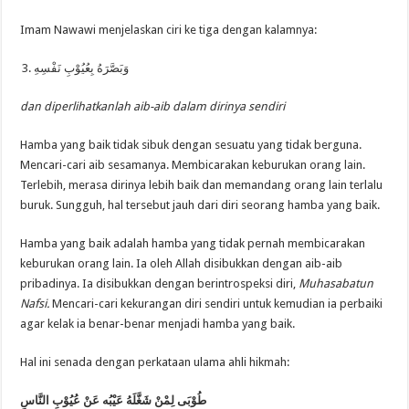
Imam Nawawi menjelaskan ciri ke tiga dengan kalamnya:
وَبَصَّرَهُ بِعُيُوْبِ نَفْسِهِ
dan diperlihatkanlah aib-aib dalam dirinya sendiri
Hamba yang baik tidak sibuk dengan sesuatu yang tidak berguna.
Mencari-cari aib sesamanya. Membicarakan keburukan orang lain.
Terlebih, merasa dirinya lebih baik dan memandang orang lain terlalu
buruk. Sungguh, hal tersebut jauh dari diri seorang hamba yang baik.
Hamba yang baik adalah hamba yang tidak pernah membicarakan
keburukan orang lain. Ia oleh Allah disibukkan dengan aib-aib
pribadinya. Ia disibukkan dengan berintrospeksi diri,
Muhasabatun
Nafsi.
Mencari-cari kekurangan diri sendiri untuk kemudian ia perbaiki
agar kelak ia benar-benar menjadi hamba yang baik.
Hal ini senada dengan perkataan ulama ahli hikmah:
طُوْبَى لِمْنْ شَغَّلَهُ عَيْبُه عَنْ عُيُوْبِ النَّاسِ