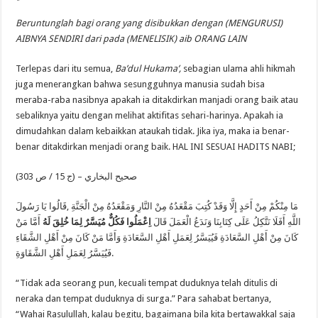
Beruntunglah bagi orang yang disibukkan dengan
(MENGURUSI)
AIB
NYA SENDIRI
dari pada
(MENELISIK)
aib
ORANG LAIN
Terlepas dari itu semua,
Ba’dul Hukama’,
sebagian ulama ahli hikmah
juga menerangkan bahwa sesungguhnya manusia sudah bisa
meraba-raba nasibnya apakah ia ditakdirkan manjadi orang baik atau
sebaliknya yaitu dengan melihat aktifitas sehari-harinya. Apakah ia
dimudahkan dalam kebaikkan ataukah tidak. Jika iya, maka ia benar-
benar ditakdirkan menjadi orang baik. HAL INI SESUAI HADITS NABI;
صحيح البخاري – (ج 15 / ص 303)
مَا مِنْكُمْ مِنْ أَحَدٍ إِلَّا وَقَدْ كُتِبَ مَقْعَدُهُ مِنْ النَّارِ وَمَقْعَدُهُ مِنْ الْجَنَّةِ ,قَالُوا يَا رَسُولَ
اللَّهِ أَفَلَا نَتَّكِلُ عَلَى كِتَابِنَا وَنَدَعُ الْعَمَلَ قَالَ
اِعْمَلُوا فَكُلٌّ مُيَسَّرٌ لِمَا خُلِقَ لَهُ
أَمَّا مَنْ
كَانَ مِنْ أَهْلِ السَّعَادَةِ فَيُيَسَّرُ لِعَمَلِ أَهْلِ السَّعَادَةِ وَأَمَّا مَنْ كَانَ مِنْ أَهْلِ الشَّقَاءِ
فَيُيَسَّرُ لِعَمَلِ أَهْلِ الشَّقَاوَةِ.
“Tidak ada seorang pun, kecuali tempat duduknya telah ditulis di
neraka dan tempat duduknya di surga.” Para sahabat bertanya,
“Wahai Rasulullah, kalau begitu, bagaimana bila kita bertawakkal saja