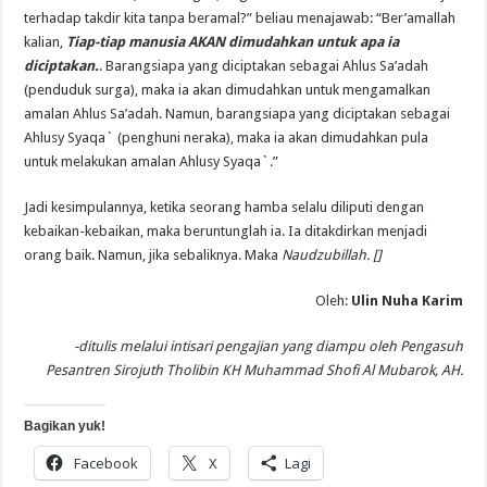
terhadap takdir kita tanpa beramal?” beliau menajawab: “Ber’amallah
kalian,
Tiap-tiap manusia
AKAN
dimudahkan untuk apa ia
diciptakan.
. Barangsiapa yang diciptakan sebagai Ahlus Sa’adah
(penduduk surga), maka ia akan dimudahkan untuk mengamalkan
amalan Ahlus Sa’adah. Namun, barangsiapa yang diciptakan sebagai
Ahlusy Syaqa` (penghuni neraka), maka ia akan dimudahkan pula
untuk melakukan amalan Ahlusy Syaqa`.”
Jadi kesimpulannya, ketika seorang hamba selalu diliputi dengan
kebaikan-kebaikan, maka beruntunglah ia. Ia ditakdirkan menjadi
orang baik. Namun, jika sebaliknya. Maka
Naudzubillah. []
Oleh:
Ulin Nuha Karim
-ditulis melalui intisari pengajian yang diampu oleh Pengasuh
Pesantren Sirojuth Tholibin KH Muhammad Shofi Al Mubarok, AH.
Bagikan yuk!
Facebook
X
Lagi