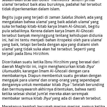
seakan-akan bisa dan boleh “memvonis” sendiri prihal
ulama’ tersebut baik atau buruknya, padahal hal tersebut
tidak diperkenankan dalam islam.
Begitu juga yang terjadi di zaman
Salafus Sholeh
, ada yang
mengatakan bahwa ulama’ yang baik adalah ulama’ yang
suka terhadap kitab-kitab karya Imam Al-Ghozali, begitu
pula sebaliknya. Kerena dalam karya Imam Al-Ghozali
tersebut banyak menyinggung tentang kehidupan didunia
ini, hal ini tentu menjadi bahan itropeksi oleh para ulama’
yang baik, tetapi berbeda dengan apa yang dialami oleh
ulama’ yang tidak suka akan hal tersebut. Seperti yang
terjadi pada Ibnu Hirzihim.
Diceritakan suatu ketika Ibnu Hirzihim yang berasal dari
daerah Maghribi ini, ingin menghancurkan kitab
Ihya’
Ulumuddin
, karangan Imam Al-Ghozali dengan cara
membakarnya. Diapun membentuk suatu gerakan dengan
mengajak para ulama’ dan orang-orang yang sependapat
dengannya untuk membakar kitab
Ihya ’
. Setelah berunding
dan bermusyawaroh akhirnya ditentukan, bahwa nanti
ketika selesai sholat Jum’at mereka akan serempak
membakar semua kitab
Ihya’
yang ada di daerah tersebut.