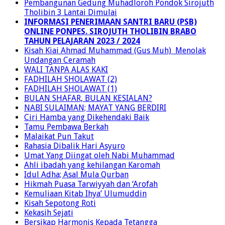
2024 / 2025
Pembangunan Gedung Muhadloroh Pondok Sirojuth
Tholibin 3 Lantai Dimulai
INFORMASI PENERIMAAN SANTRI BARU (PSB)
ONLINE PONPES. SIROJUTH THOLIBIN BRABO
TAHUN PELAJARAN 2023 / 2024
Kisah Kiai Ahmad Muhammad (Gus Muh) Menolak
Undangan Ceramah
WALI TANPA ALAS KAKI
FADHILAH SHOLAWAT (2)
FADHILAH SHOLAWAT (1)
BULAN SHAFAR, BULAN KESIALAN?
NABI SULAIMAN; MAYAT YANG BERDIRI
Ciri Hamba yang Dikehendaki Baik
Tamu Pembawa Berkah
Malaikat Pun Takut
Rahasia Dibalik Hari Asyuro
Umat Yang Diingat oleh Nabi Muhammad
Ahli ibadah yang kehilangan Karomah
Idul Adha; Asal Mula Qurban
Hikmah Puasa Tarwiyyah dan ‘Arofah
Kemuliaan Kitab Ihya’ Ulumuddin
Kisah Sepotong Roti
Kekasih Sejati