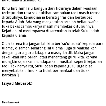
belum tahu”. Nabi pun menurunkan cambuknya, dan
hukumanya diselesaikan.
Ibnu hirzihim lalu bangun dari tidurnya dalam keadaan
terkejut dan rasa sakit akibat cambukan tadi masih terasa
ditubuhnya, kemudian ia beristighfar dan bertaubat
kepada Allah. Ada yang mengatakan setelah beliau wafat
luka bekas cambukanya masih membekas ditubuhnya.
Kejadian ini menimpanya dikarenakan ia telah Su’ul adab
kepada ulama’.
Oleh karena itu jangan lah kita ber”su’ul adab” kepada para
ulama’, dizaman sekarang ini ulama’ juga direalisasikan
dengan guru-guru kita,para masayikh dll. Maka jangan
sekali-kali kita berani atau menantang guru kita, karena
mungkin saja akan mendapatkan musibah seperti kejadian
tadi. Tak hanya itu, Su’ul adab kepada guru juga bisa
menyebabkan ilmu kita tidak bermanfaat dan tidak
barokah.[]
(Ziyad Mubarok)