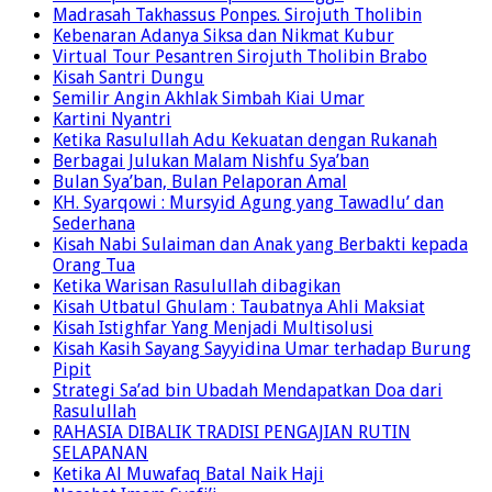
Bersikap Harmonis Kepada Tetangga
Madrasah Takhassus Ponpes. Sirojuth Tholibin
Kebenaran Adanya Siksa dan Nikmat Kubur
Virtual Tour Pesantren Sirojuth Tholibin Brabo
Kisah Santri Dungu
Semilir Angin Akhlak Simbah Kiai Umar
Kartini Nyantri
Ketika Rasulullah Adu Kekuatan dengan Rukanah
Berbagai Julukan Malam Nishfu Sya’ban
Bulan Sya’ban, Bulan Pelaporan Amal
KH. Syarqowi : Mursyid Agung yang Tawadlu’ dan
Sederhana
Kisah Nabi Sulaiman dan Anak yang Berbakti kepada
Orang Tua
Ketika Warisan Rasulullah dibagikan
Kisah Utbatul Ghulam : Taubatnya Ahli Maksiat
Kisah Istighfar Yang Menjadi Multisolusi
Kisah Kasih Sayang Sayyidina Umar terhadap Burung
Pipit
Strategi Sa’ad bin Ubadah Mendapatkan Doa dari
Rasulullah
RAHASIA DIBALIK TRADISI PENGAJIAN RUTIN
SELAPANAN