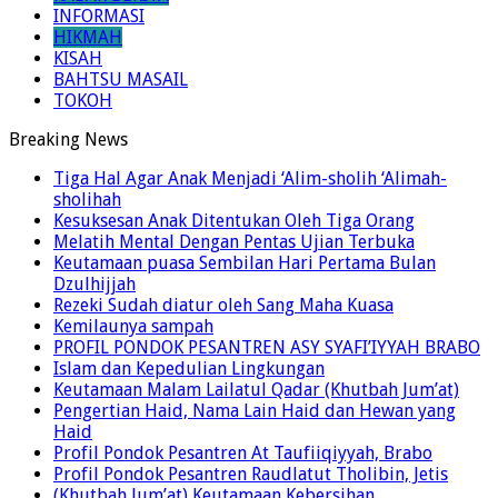
KABAR BERITA
INFORMASI
HIKMAH
KISAH
BAHTSU MASAIL
TOKOH
Breaking News
Tiga Hal Agar Anak Menjadi ‘Alim-sholih ‘Alimah-
sholihah
Kesuksesan Anak Ditentukan Oleh Tiga Orang
Melatih Mental Dengan Pentas Ujian Terbuka
Keutamaan puasa Sembilan Hari Pertama Bulan
Dzulhijjah
Rezeki Sudah diatur oleh Sang Maha Kuasa
Kemilaunya sampah
PROFIL PONDOK PESANTREN ASY SYAFI’IYYAH BRABO
Islam dan Kepedulian Lingkungan
Keutamaan Malam Lailatul Qadar (Khutbah Jum’at)
Pengertian Haid, Nama Lain Haid dan Hewan yang
Haid
Profil Pondok Pesantren At Taufiiqiyyah, Brabo
Profil Pondok Pesantren Raudlatut Tholibin, Jetis