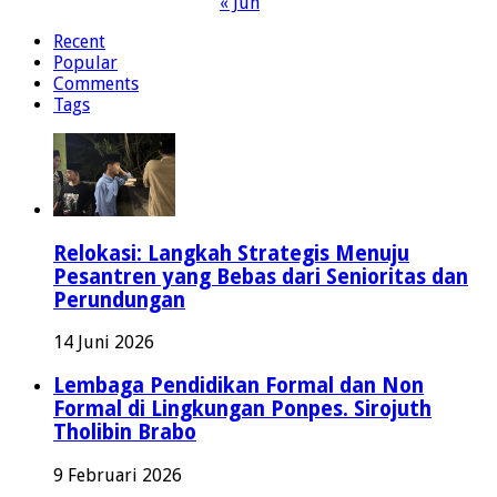
« Jun
Recent
Popular
Comments
Tags
Relokasi: Langkah Strategis Menuju
Pesantren yang Bebas dari Senioritas dan
Perundungan
14 Juni 2026
Lembaga Pendidikan Formal dan Non
Formal di Lingkungan Ponpes. Sirojuth
Tholibin Brabo
9 Februari 2026