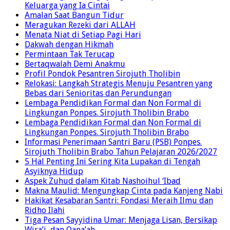
Kisah Penghuni Surga yang Dikumpulkan Bersama
Keluarga yang Ia Cintai
Amalan Saat Bangun Tidur
Meragukan Rezeki dari ALLAH
Menata Niat di Setiap Pagi Hari
Dakwah dengan Hikmah
Permintaan Tak Terucap
Bertaqwalah Demi Anakmu
Profil Pondok Pesantren Sirojuth Tholibin
Relokasi: Langkah Strategis Menuju Pesantren yang
Bebas dari Senioritas dan Perundungan
Lembaga Pendidikan Formal dan Non Formal di
Lingkungan Ponpes. Sirojuth Tholibin Brabo
Lembaga Pendidikan Formal dan Non Formal di
Lingkungan Ponpes. Sirojuth Tholibin Brabo
Informasi Penerimaan Santri Baru (PSB) Ponpes.
Sirojuth Tholibin Brabo Tahun Pelajaran 2026/2027
5 Hal Penting Ini Sering Kita Lupakan di Tengah
Asyiknya Hidup
Aspek Zuhud dalam Kitab Nashoihul ‘Ibad
Makna Maulid: Mengungkap Cinta pada Kanjeng Nabi
Hakikat Kesabaran Santri: Fondasi Meraih Ilmu dan
Ridho Ilahi
Tiga Pesan Sayyidina Umar: Menjaga Lisan, Bersikap