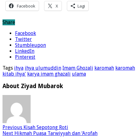
Bagikan yuk!
Facebook
X
Lagi
Share
Facebook
Twitter
Stumbleupon
LinkedIn
Pinterest
Tags
ihya
ihya ulumuddin
Imam Ghozali
karomah
karomah
kitab ihya'
karya imam ghazali
ulama
About Ziyad Mubarok
Previous
Kisah Sepotong Roti
Next
Hikmah Puasa Tarwiyyah dan ‘Arofah