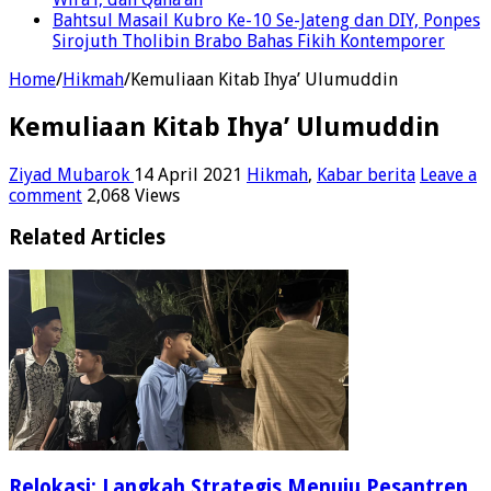
Wira’i, dan Qana’ah
Bahtsul Masail Kubro Ke-10 Se-Jateng dan DIY, Ponpes
Sirojuth Tholibin Brabo Bahas Fikih Kontemporer
Home
/
Hikmah
/
Kemuliaan Kitab Ihya’ Ulumuddin
Kemuliaan Kitab Ihya’ Ulumuddin
Ziyad Mubarok
14 April 2021
Hikmah
,
Kabar berita
Leave a
comment
2,068 Views
Related Articles