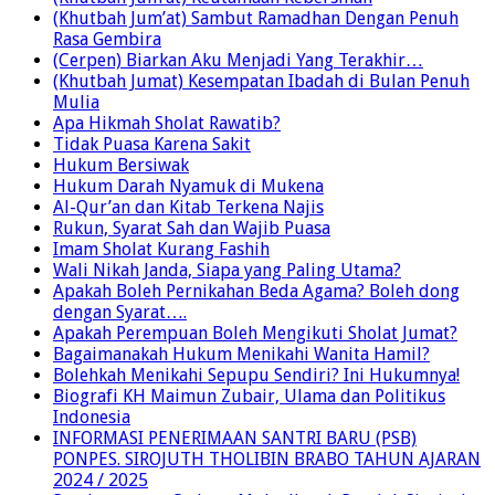
(Khutbah Jum’at) Keutamaan Kebersihan
(Khutbah Jum’at) Sambut Ramadhan Dengan Penuh
Rasa Gembira
(Cerpen) Biarkan Aku Menjadi Yang Terakhir…
(Khutbah Jumat) Kesempatan Ibadah di Bulan Penuh
Mulia
Apa Hikmah Sholat Rawatib?
Tidak Puasa Karena Sakit
Hukum Bersiwak
Hukum Darah Nyamuk di Mukena
Al-Qur’an dan Kitab Terkena Najis
Rukun, Syarat Sah dan Wajib Puasa
Imam Sholat Kurang Fashih
Wali Nikah Janda, Siapa yang Paling Utama?
Apakah Boleh Pernikahan Beda Agama? Boleh dong
dengan Syarat….
Apakah Perempuan Boleh Mengikuti Sholat Jumat?
Bagaimanakah Hukum Menikahi Wanita Hamil?
Bolehkah Menikahi Sepupu Sendiri? Ini Hukumnya!
Biografi KH Maimun Zubair, Ulama dan Politikus
Indonesia
INFORMASI PENERIMAAN SANTRI BARU (PSB)
PONPES. SIROJUTH THOLIBIN BRABO TAHUN AJARAN