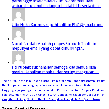
parminggo: assalamualaikum...warohmatullahi
wabarakatuh mohon lampirkan tahlil beserta doa...
Ulin Nuha Karim: sirojuththolibin1941@gmail.com...
Nurul Fadilah: Apakah ponpes Sirojuth Tholibin
mepunyai email yang dapat dihubungi?...
siti rubiah: subhanallah,semoga kita semua bisa
meniru kebaikan mbah ti dan sering mengucap l...
Brabo
sirojuth tholibin
Pondok Brabo
SIrbin
grobogan
Pondok Pesantren Sirojuth
Tholibin
pesantren
tanggungharjo
jawa tengah
Indonesia
hikmah
Brabo
Tanggungharjo grobogan
Sirbin Brabo
Islam
Pondok Pesantren
Program Pendidikan
Solo
pesantren keren
brabo kampung santri
pondok
Pengasuh pondok pesantren
sirojuth tholibin
ali
Sirojuth Tholibin Brabo
download
KH. M. Shofy Al Mubarok