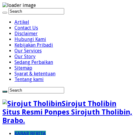
Close
Tutup
Artikel
Contact Us
Disclaimer
Hubungi Kami
Kebijakan Pribadi
Our Services
Our Story
Sedang Perbaikan
Sitemap
Syarat & ketentuan
Tentang kami
Sirojut Tholibin
Situs Resmi Ponpes Sirojuth Tholibin,
Brabo.