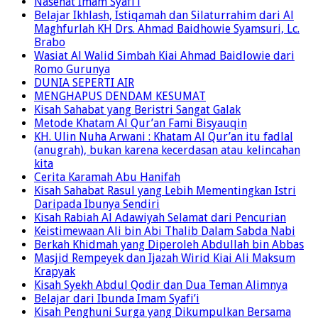
Ketika Al Muwafaq Batal Naik Haji
Nasehat Imam Syafi’i
Belajar Ikhlash, Istiqamah dan Silaturrahim dari Al
Maghfurlah KH Drs. Ahmad Baidhowie Syamsuri, Lc.
Brabo
Wasiat Al Walid Simbah Kiai Ahmad Baidlowie dari
Romo Gurunya
DUNIA SEPERTI AIR
MENGHAPUS DENDAM KESUMAT
Kisah Sahabat yang Beristri Sangat Galak
Metode Khatam Al Qur’an Fami Bisyauqin
KH. Ulin Nuha Arwani : Khatam Al Qur’an itu fadlal
(anugrah), bukan karena kecerdasan atau kelincahan
kita
Cerita Karamah Abu Hanifah
Kisah Sahabat Rasul yang Lebih Mementingkan Istri
Daripada Ibunya Sendiri
Kisah Rabiah Al Adawiyah Selamat dari Pencurian
Keistimewaan Ali bin Abi Thalib Dalam Sabda Nabi
Berkah Khidmah yang Diperoleh Abdullah bin Abbas
Masjid Rempeyek dan Ijazah Wirid Kiai Ali Maksum
Krapyak
Kisah Syekh Abdul Qodir dan Dua Teman Alimnya
Belajar dari Ibunda Imam Syafi’i