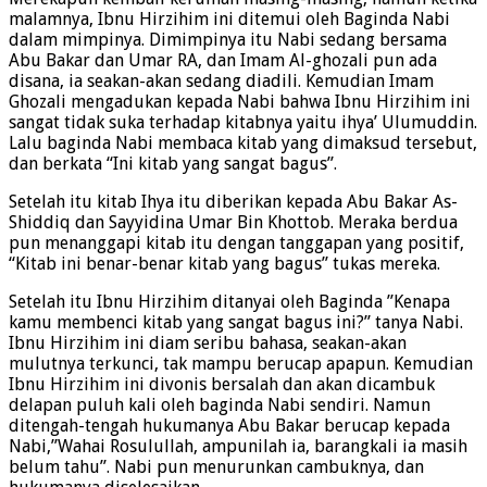
Merekapun kembali kerumah masing-masing, namun ketika
malamnya, Ibnu Hirzihim ini ditemui oleh Baginda Nabi
dalam mimpinya. Dimimpinya itu Nabi sedang bersama
Abu Bakar dan Umar RA, dan Imam Al-ghozali pun ada
disana, ia seakan-akan sedang diadili. Kemudian Imam
Ghozali mengadukan kepada Nabi bahwa Ibnu Hirzihim ini
sangat tidak suka terhadap kitabnya yaitu ihya’ Ulumuddin.
Lalu baginda Nabi membaca kitab yang dimaksud tersebut,
dan berkata “Ini kitab yang sangat bagus”.
Setelah itu kitab Ihya itu diberikan kepada Abu Bakar As-
Shiddiq dan Sayyidina Umar Bin Khottob. Meraka berdua
pun menanggapi kitab itu dengan tanggapan yang positif,
“Kitab ini benar-benar kitab yang bagus” tukas mereka.
Setelah itu Ibnu Hirzihim ditanyai oleh Baginda ”Kenapa
kamu membenci kitab yang sangat bagus ini?” tanya Nabi.
Ibnu Hirzihim ini diam seribu bahasa, seakan-akan
mulutnya terkunci, tak mampu berucap apapun. Kemudian
Ibnu Hirzihim ini divonis bersalah dan akan dicambuk
delapan puluh kali oleh baginda Nabi sendiri. Namun
ditengah-tengah hukumanya Abu Bakar berucap kepada
Nabi,”Wahai Rosulullah, ampunilah ia, barangkali ia masih