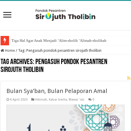
Tiga Hal Agar Anak Menjadi ‘Alim-sholih ‘Alimah-sholihah
Home
/
Tag:
Pengasuh pondok pesantren sirojuth tholibin
Tag Archives:
Pengasuh pondok pesantren
sirojuth tholibin
Bulan Sya’ban, Bulan Pelaporan Amal
6 April 2020
Hikmah
,
Kabar berita
,
Mawai`idz
0