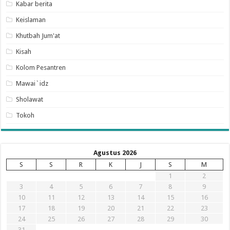
Kabar berita
Keislaman
Khutbah Jum'at
Kisah
Kolom Pesantren
Mawai`idz
Sholawat
Tokoh
Agustus 2026
S
S
R
K
J
S
M
1
2
3
4
5
6
7
8
9
10
11
12
13
14
15
16
17
18
19
20
21
22
23
24
25
26
27
28
29
30
31