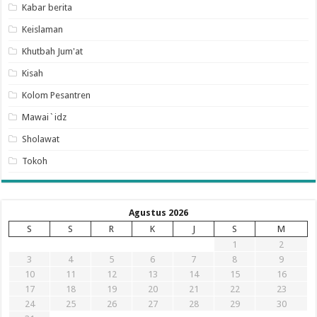
Kabar berita
Keislaman
Khutbah Jum'at
Kisah
Kolom Pesantren
Mawai`idz
Sholawat
Tokoh
Agustus 2026
S
S
R
K
J
S
M
1
2
3
4
5
6
7
8
9
10
11
12
13
14
15
16
17
18
19
20
21
22
23
24
25
26
27
28
29
30