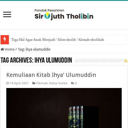
Tiga Hal Agar Anak Menjadi ‘Alim-sholih ‘Alimah-sholihah
Home
/
Tag:
ihya ulumuddin
Tag Archives:
ihya ulumuddin
Kemuliaan Kitab Ihya’ Ulumuddin
14 April 2021
Hikmah
,
Kabar berita
0