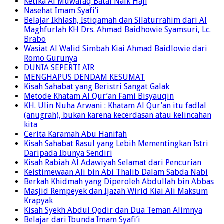
Ketika Al Muwafaq Batal Naik Haji
Nasehat Imam Syafi’i
Belajar Ikhlash, Istiqamah dan Silaturrahim dari Al
Maghfurlah KH Drs. Ahmad Baidhowie Syamsuri, Lc.
Brabo
Wasiat Al Walid Simbah Kiai Ahmad Baidlowie dari
Romo Gurunya
DUNIA SEPERTI AIR
MENGHAPUS DENDAM KESUMAT
Kisah Sahabat yang Beristri Sangat Galak
Metode Khatam Al Qur’an Fami Bisyauqin
KH. Ulin Nuha Arwani : Khatam Al Qur’an itu fadlal
(anugrah), bukan karena kecerdasan atau kelincahan
kita
Cerita Karamah Abu Hanifah
Kisah Sahabat Rasul yang Lebih Mementingkan Istri
Daripada Ibunya Sendiri
Kisah Rabiah Al Adawiyah Selamat dari Pencurian
Keistimewaan Ali bin Abi Thalib Dalam Sabda Nabi
Berkah Khidmah yang Diperoleh Abdullah bin Abbas
Masjid Rempeyek dan Ijazah Wirid Kiai Ali Maksum
Krapyak
Kisah Syekh Abdul Qodir dan Dua Teman Alimnya
Belajar dari Ibunda Imam Syafi’i