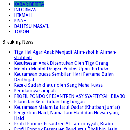
KABAR BERITA
INFORMASI
HIKMAH
KISAH
BAHTSU MASAIL
TOKOH
Breaking News
Tiga Hal Agar Anak Menjadi ‘Alim-sholih ‘Alimah-
sholihah
Kesuksesan Anak Ditentukan Oleh Tiga Orang
Melatih Mental Dengan Pentas Ujian Terbuka
Keutamaan puasa Sembilan Hari Pertama Bulan
Dzulhijjah
Rezeki Sudah diatur oleh Sang Maha Kuasa
Kemilaunya sampah
PROFIL PONDOK PESANTREN ASY SYAFI’IYYAH BRABO
Islam dan Kepedulian Lingkungan
Keutamaan Malam Lailatul Qadar (Khutbah Jum’at)
Pengertian Haid, Nama Lain Haid dan Hewan yang
Haid
Profil Pondok Pesantren At Taufiiqiyyah, Brabo
Profil Pondok Pesantren Raudlatut Tholibin, Jetis