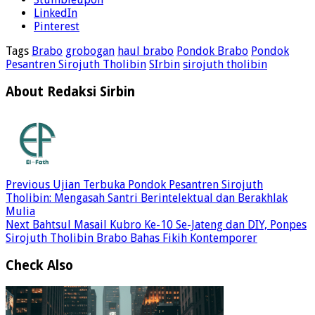
LinkedIn
Pinterest
Tags
Brabo
grobogan
haul brabo
Pondok Brabo
Pondok
Pesantren Sirojuth Tholibin
SIrbin
sirojuth tholibin
About Redaksi Sirbin
Previous
Ujian Terbuka Pondok Pesantren Sirojuth
Tholibin: Mengasah Santri Berintelektual dan Berakhlak
Mulia
Next
Bahtsul Masail Kubro Ke-10 Se-Jateng dan DIY, Ponpes
Sirojuth Tholibin Brabo Bahas Fikih Kontemporer
Check Also