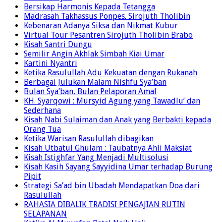
Bersikap Harmonis Kepada Tetangga
Madrasah Takhassus Ponpes. Sirojuth Tholibin
Kebenaran Adanya Siksa dan Nikmat Kubur
Virtual Tour Pesantren Sirojuth Tholibin Brabo
Kisah Santri Dungu
Semilir Angin Akhlak Simbah Kiai Umar
Kartini Nyantri
Ketika Rasulullah Adu Kekuatan dengan Rukanah
Berbagai Julukan Malam Nishfu Sya’ban
Bulan Sya’ban, Bulan Pelaporan Amal
KH. Syarqowi : Mursyid Agung yang Tawadlu’ dan
Sederhana
Kisah Nabi Sulaiman dan Anak yang Berbakti kepada
Orang Tua
Ketika Warisan Rasulullah dibagikan
Kisah Utbatul Ghulam : Taubatnya Ahli Maksiat
Kisah Istighfar Yang Menjadi Multisolusi
Kisah Kasih Sayang Sayyidina Umar terhadap Burung
Pipit
Strategi Sa’ad bin Ubadah Mendapatkan Doa dari
Rasulullah
RAHASIA DIBALIK TRADISI PENGAJIAN RUTIN
SELAPANAN