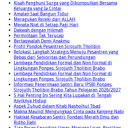
Kisah Penghuni Surga yang Dikumpulkan Bersama
Keluarga yang Ia Cintai
Amalan Saat Bangun Tidur
Meragukan Rezeki dari ALLAH
Menata Niat di Setiap Pagi Hari
Dakwah dengan Hikmah
Permintaan Tak Terucap
Bertaqwalah Demi Anakmu
Profil Pondok Pesantren Sirojuth Tholibin
Relokasi: Langkah Strategis Menuju Pesantren yang
Bebas dari Senioritas dan Perundungan
Lembaga Pendidikan Formal dan Non Formal di
Lingkungan Ponpes. Sirojuth Tholibin Brabo
Lembaga Pendidikan Formal dan Non Formal di
Lingkungan Ponpes. Sirojuth Tholibin Brabo
Informasi Penerimaan Santri Baru (PSB) Ponpes.
Sirojuth Tholibin Brabo Tahun Pelajaran 2026/2027
5 Hal Penting Ini Sering Kita Lupakan di Tengah
Asyiknya Hidup
Aspek Zuhud dalam Kitab Nashoihul ‘Ibad
Makna Maulid: Mengungkap Cinta pada Kanjeng Nabi
Hakikat Kesabaran Santri: Fondasi Meraih Ilmu dan
Ridho Ilahi
Tiga Pesan Sayyidina Umar: Menjaga Lisan, Bersikap