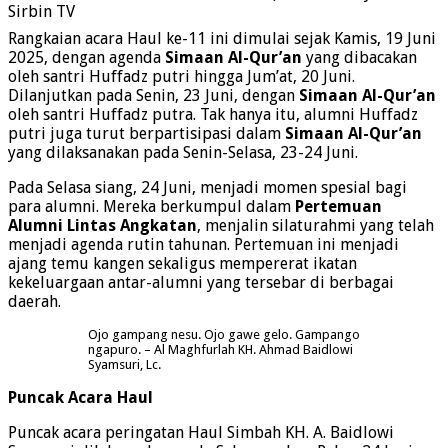
Sirbin TV
Rangkaian acara Haul ke-11 ini dimulai sejak Kamis, 19 Juni
2025, dengan agenda
Simaan Al-Qur’an
yang dibacakan
oleh santri Huffadz putri hingga Jum’at, 20 Juni.
Dilanjutkan pada Senin, 23 Juni, dengan
Simaan Al-Qur’an
oleh santri Huffadz putra. Tak hanya itu, alumni Huffadz
putri juga turut berpartisipasi dalam
Simaan Al-Qur’an
yang dilaksanakan pada Senin-Selasa, 23-24 Juni.
Pada Selasa siang, 24 Juni, menjadi momen spesial bagi
para alumni. Mereka berkumpul dalam
Pertemuan
Alumni Lintas Angkatan
, menjalin silaturahmi yang telah
menjadi agenda rutin tahunan. Pertemuan ini menjadi
ajang temu kangen sekaligus mempererat ikatan
kekeluargaan antar-alumni yang tersebar di berbagai
daerah.
Ojo gampang nesu. Ojo gawe gelo. Gampango
ngapuro. – Al Maghfurlah KH. Ahmad Baidlowi
Syamsuri, Lc.
Puncak
Acara Haul
Puncak acara peringatan Haul Simbah KH. A. Baidlowi