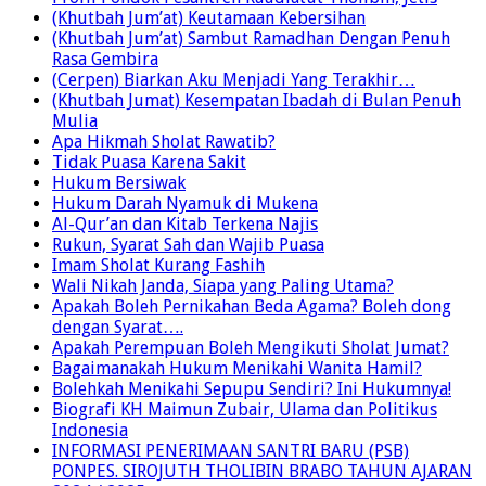
(Khutbah Jum’at) Keutamaan Kebersihan
(Khutbah Jum’at) Sambut Ramadhan Dengan Penuh
Rasa Gembira
(Cerpen) Biarkan Aku Menjadi Yang Terakhir…
(Khutbah Jumat) Kesempatan Ibadah di Bulan Penuh
Mulia
Apa Hikmah Sholat Rawatib?
Tidak Puasa Karena Sakit
Hukum Bersiwak
Hukum Darah Nyamuk di Mukena
Al-Qur’an dan Kitab Terkena Najis
Rukun, Syarat Sah dan Wajib Puasa
Imam Sholat Kurang Fashih
Wali Nikah Janda, Siapa yang Paling Utama?
Apakah Boleh Pernikahan Beda Agama? Boleh dong
dengan Syarat….
Apakah Perempuan Boleh Mengikuti Sholat Jumat?
Bagaimanakah Hukum Menikahi Wanita Hamil?
Bolehkah Menikahi Sepupu Sendiri? Ini Hukumnya!
Biografi KH Maimun Zubair, Ulama dan Politikus
Indonesia
INFORMASI PENERIMAAN SANTRI BARU (PSB)
PONPES. SIROJUTH THOLIBIN BRABO TAHUN AJARAN