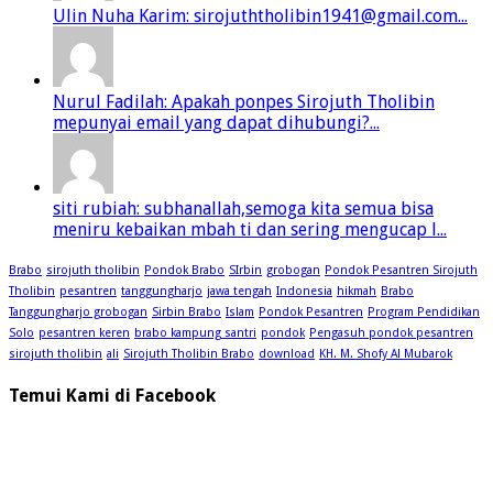
Ulin Nuha Karim: sirojuththolibin1941@gmail.com...
Nurul Fadilah: Apakah ponpes Sirojuth Tholibin
mepunyai email yang dapat dihubungi?...
siti rubiah: subhanallah,semoga kita semua bisa
meniru kebaikan mbah ti dan sering mengucap l...
Brabo
sirojuth tholibin
Pondok Brabo
SIrbin
grobogan
Pondok Pesantren Sirojuth
Tholibin
pesantren
tanggungharjo
jawa tengah
Indonesia
hikmah
Brabo
Tanggungharjo grobogan
Sirbin Brabo
Islam
Pondok Pesantren
Program Pendidikan
Solo
pesantren keren
brabo kampung santri
pondok
Pengasuh pondok pesantren
sirojuth tholibin
ali
Sirojuth Tholibin Brabo
download
KH. M. Shofy Al Mubarok
Temui Kami di Facebook