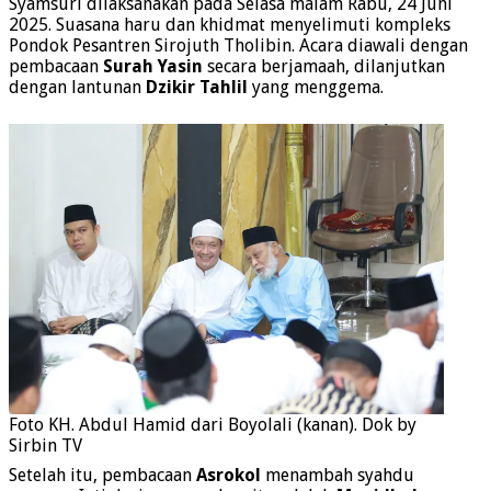
Syamsuri dilaksanakan pada Selasa malam Rabu, 24 Juni
2025. Suasana haru dan khidmat menyelimuti kompleks
Pondok Pesantren Sirojuth Tholibin. Acara diawali dengan
pembacaan
Surah Yasin
secara berjamaah, dilanjutkan
dengan lantunan
Dzikir Tahlil
yang menggema.
Foto KH. Abdul Hamid dari Boyolali (kanan). Dok by
Sirbin TV
Setelah itu, pembacaan
Asrokol
menambah syahdu