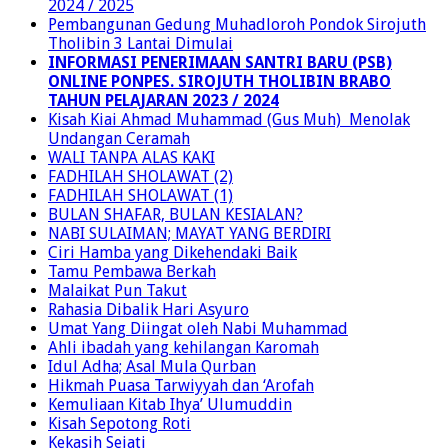
2024 / 2025
Pembangunan Gedung Muhadloroh Pondok Sirojuth
Tholibin 3 Lantai Dimulai
INFORMASI PENERIMAAN SANTRI BARU (PSB)
ONLINE PONPES. SIROJUTH THOLIBIN BRABO
TAHUN PELAJARAN 2023 / 2024
Kisah Kiai Ahmad Muhammad (Gus Muh) Menolak
Undangan Ceramah
WALI TANPA ALAS KAKI
FADHILAH SHOLAWAT (2)
FADHILAH SHOLAWAT (1)
BULAN SHAFAR, BULAN KESIALAN?
NABI SULAIMAN; MAYAT YANG BERDIRI
Ciri Hamba yang Dikehendaki Baik
Tamu Pembawa Berkah
Malaikat Pun Takut
Rahasia Dibalik Hari Asyuro
Umat Yang Diingat oleh Nabi Muhammad
Ahli ibadah yang kehilangan Karomah
Idul Adha; Asal Mula Qurban
Hikmah Puasa Tarwiyyah dan ‘Arofah
Kemuliaan Kitab Ihya’ Ulumuddin
Kisah Sepotong Roti
Kekasih Sejati