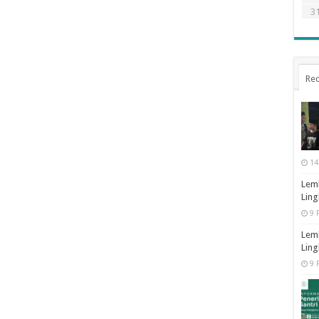
3
Rec
14
Lemb
Ling
9 
Lemb
Ling
9 