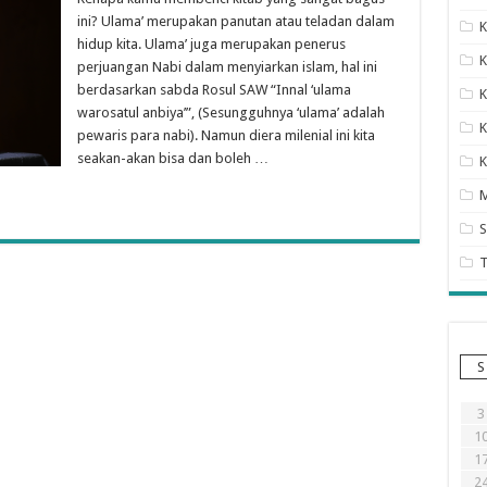
ini? Ulama’ merupakan panutan atau teladan dalam
K
hidup kita. Ulama’ juga merupakan penerus
K
perjuangan Nabi dalam menyiarkan islam, hal ini
berdasarkan sabda Rosul SAW “Innal ‘ulama
K
warosatul anbiya’”, (Sesungguhnya ‘ulama’ adalah
K
pewaris para nabi). Namun diera milenial ini kita
seakan-akan bisa dan boleh …
K
S
S
3
1
1
2