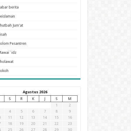
abar berita
eislaman
hutbah Jum'at
isah
olom Pesantren
Mawai`idz
holawat
Tokoh
Agustus 2026
S
R
K
J
S
M
1
2
4
5
6
7
8
9
0
11
12
13
14
15
16
7
18
19
20
21
22
23
4
25
26
27
28
29
30