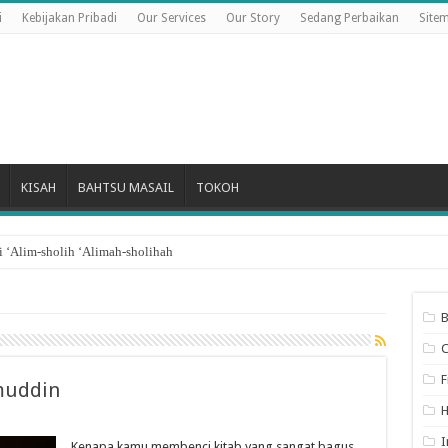
i
Kebijakan Pribadi
Our Services
Our Story
Sedang Perbaikan
Site
KISAH
BAHTSU MASAIL
TOKOH
 ‘Alim-sholih ‘Alimah-sholihah
B
F
muddin
I
Kenapa kamu membenci kitab yang sangat bagus