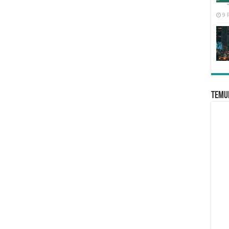
9 
Temui