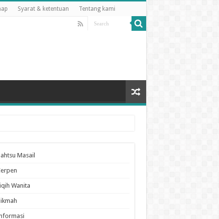
map
Syarat & ketentuan
Tentang kami
ahtsu Masail
Cerpen
iqih Wanita
Hikmah
nformasi