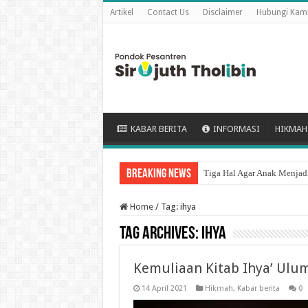
Artikel
Contact Us
Disclaimer
Hubungi Kam
KABAR BERITA
INFORMASI
HIKMAH
Breaking News
Tiga Hal Agar Anak Menjadi
Home
/
Tag:
ihya
Tag Archives:
ihya
Kemuliaan Kitab Ihya’ Ulu
14 April 2021
Hikmah
,
Kabar berita
0