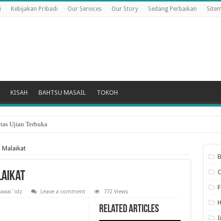
i
Kebijakan Pribadi
Our Services
Our Story
Sedang Perbaikan
Site
KISAH
BAHTSU MASAIL
TOKOH
tas Ujian Terbuka
Hari Pertama Bulan Dzulhijjah
 Malaikat
B
laikat
F
awai`idz
Leave a comment
772 Views
Related Articles
I