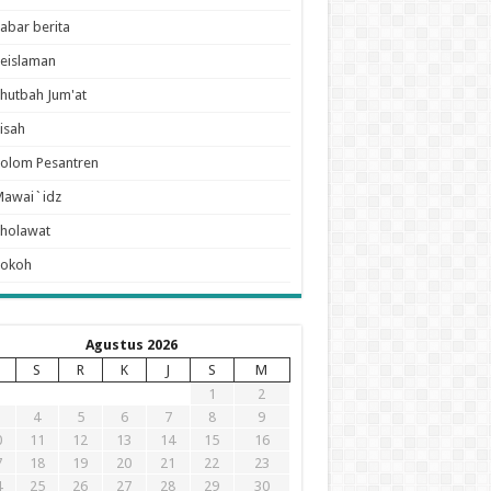
abar berita
eislaman
hutbah Jum'at
isah
olom Pesantren
Mawai`idz
holawat
Tokoh
Agustus 2026
S
R
K
J
S
M
1
2
4
5
6
7
8
9
0
11
12
13
14
15
16
7
18
19
20
21
22
23
4
25
26
27
28
29
30