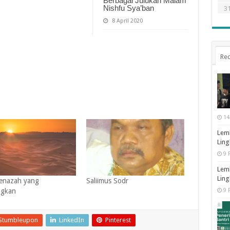
Berbagai Julukan Malam
Nishfu Sya’ban
3
8 April 2020
Rec
14
Lemb
Ling
9 
Lemb
Ling
Jenazah yang
Saliimus Sodr
ngkan
9 
Stumbleupon
LinkedIn
Pinterest