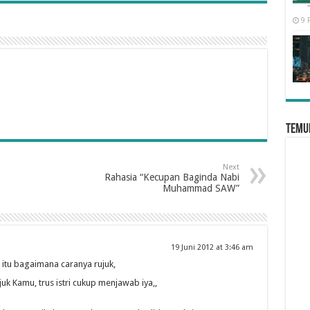
9 
Temui
Next
Rahasia “Kecupan Baginda Nabi
Muhammad SAW”
19 Juni 2012 at 3:46 am
i itu bagaimana caranya rujuk,
k Kamu, trus istri cukup menjawab iya,,