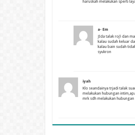
haruskah melakukan sperti la
a- Em
JIda talak roj’i dan 
kalau sudah keluar d
kalau bain sudah tidak
syukron
iyah
Klo seandainya trjadi talak su
melakukan hubungan intim,apak
mrk sdh melakukan hubungan 