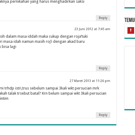
yaknya pernikahan yang harus menghadirkan saksi
Reply
Temui
23 Juni 2012 at 7:45 am
masih dalam masa iddah maka cukup dengan roja’tuki
ari masa idah namun masih roj’i dengan akad baru
 bisa lagi
Reply
27 Maret 2013 at 11:26 pm
ami trhdp istri,trus sebelum sampai 3kali wkt persucian mrk
Hu
ah talak trsebut batal? Krn belum sampai wkt 3kali persucian
intim
Reply