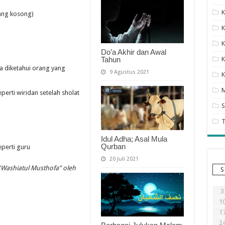
K
ang kosong)
K
K
Do’a Akhir dan Awal
Tahun
K
 diketahui orang yang
9 Agustus 2021
K
erti wiridan setelah sholat
S
Idul Adha; Asal Mula
Qurban
perti guru
20 Juli 2021
Washiatul Musthofa” oleh
S
3
1
1
2