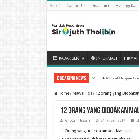
Artikel
Contact Us
Disclaimer
Hubungi Kam
KABAR BERITA
INFORMASI
HIKMAH
Breaking News
Melatih Mental Dengan Pen
Keutamaan puasa Sembilan 
Home
/
Mawai`idz
/
12 orang yang Didoákan
12 orang yang Didoákan Ma
Ghozali Husain
21 Januari 2017
M
Orang yang tidur dalam keadaan suci