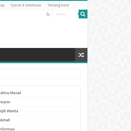
map
Syarat & ketentuan
Tentang kami
ahtsu Masail
Cerpen
iqih Wanita
Hikmah
nformasi