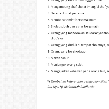
Orang yang duduk menunggu sholat
Menyambung shaf sholat (mengisi shaf y
Berada di shaf pertama
Membaca “Amin” bersama imam
Sholat subuh dan ashar berjamaáh
Orang yang mendoákan saudaranya tanpa
dido’akan
Orang yang duduk di tempat sholatnya, sep
Orang yang bershodaqoh
Makan sahur
Menjenguk orang sakit
Mengajarkan kebaikan pada orang lain, se
*)
Tambahan keterangan pengaosan kitab “
Ibu Nyai Hj. Maimunah baidlowie