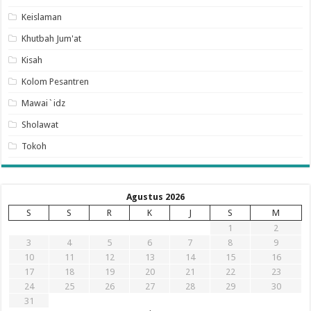
Keislaman
Khutbah Jum'at
Kisah
Kolom Pesantren
Mawai`idz
Sholawat
Tokoh
Agustus 2026
S
S
R
K
J
S
M
1
2
3
4
5
6
7
8
9
10
11
12
13
14
15
16
17
18
19
20
21
22
23
24
25
26
27
28
29
30
31