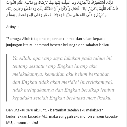
فَإِنِّىْ أَسْتَغْفِرُكَ فاَغْفِرْلِىْ وَمَا عَمِلْتُ فِيْهَا مِمَّا تَرْضَاهُ وَوَعَدْتَنِىْ عَلَيْهِ الثَّوَابَ
فَأَسْأَلُكَ اللَّهُمَّ يَاكَرِيْمُ يَاذَا الْجَلاَلِ وَاْلاِكْرَامِ اَنْ تَتَقَبَّلَهُ مِنِّىْ وَلاَ تَقْطَعْ رَجَائِىْ مِنْكَ
يَاكَرِيْمُ وَصَلَّى اللهُ عَلَى سَيِّدِنَا وَمَوْلاَنَا مُحَمَّدٍ وَعَلَى آلِهِ وَاَصْحَابِهِ وَسَلَّمَ.
Artinya:
“Semoga Alloh tetap melimpahkan rahmat dan salam kepada
junjungan kita Muhammad beserta keluarga dan sahabat beliau.
Ya Allah, apa yang saya lakukan pada tahun ini
tentang sesuatu yang Engkau larang aku
melakukannya, kemudian aku belum bertaubat,
dan Engkau tidak akan meridloi (merelakannya),
tidak melupakannya dan Engkau bersikap lembut
kepadaku setelah Engkau berkuasa menyiksaku.
Dan Engkau seru aku untuk bertaubat setelah aku melakukan
kedurhakaan kepada-MU, maka sungguh aku mohon ampun kepada-
MU, ampunilah aku!