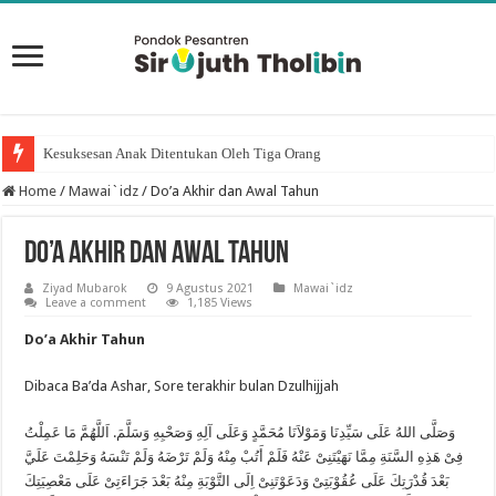
Kesuksesan Anak Ditentukan Oleh Tiga Orang
Home
/
Mawai`idz
/
Do’a Akhir dan Awal Tahun
Do’a Akhir dan Awal Tahun
Ziyad Mubarok
9 Agustus 2021
Mawai`idz
Leave a comment
1,185 Views
Do’a Akhir Tahun
Dibaca Ba’da Ashar, Sore terakhir bulan Dzulhijjah
وَصَلَّى اللهُ عَلَى سَيِّدِنَا وَمَوْلاَنَا مُحَمَّدٍ وَعَلَى آلِهِ وَصَحْبِهِ وَسَلَّمَ. اَللَّهُمَّ مَا عَمِلْتُ
فِىْ هَذِهِ السَّنَةِ مِمَّا نَهَيْتَنِىْ عَنْهُ فَلَمْ أَتُبْ مِنْهُ وَلَمْ تَرْضَهُ وَلَمْ تَنْسَهُ وَحَلِمْتَ عَلَيَّ
بَعْدَ قُدْرَتِكَ عَلَى عُقُوْبَتِىْ وَدَعَوْتَنِىْ اِلَى التَّوْبَةِ مِنْهُ بَعْدَ جَرَاءَتِىْ عَلَى مَعْصِيَتِكَ