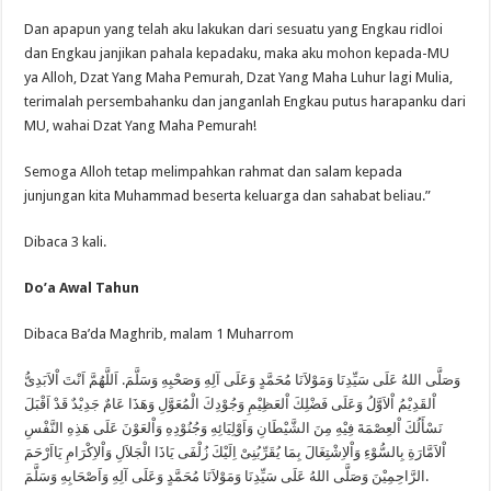
Dan apapun yang telah aku lakukan dari sesuatu yang Engkau ridloi
dan Engkau janjikan pahala kepadaku, maka aku mohon kepada-MU
ya Alloh, Dzat Yang Maha Pemurah, Dzat Yang Maha Luhur lagi Mulia,
terimalah persembahanku dan janganlah Engkau putus harapanku dari
MU, wahai Dzat Yang Maha Pemurah!
Semoga Alloh tetap melimpahkan rahmat dan salam kepada
junjungan kita Muhammad beserta keluarga dan sahabat beliau.”
Dibaca 3 kali.
Do’a Awal Tahun
Dibaca Ba’da Maghrib, malam 1 Muharrom
وَصَلَّى اللهُ عَلَى سَيِّدِنَا وَمَوْلاَنَا مُحَمَّدٍ وَعَلَى آلِهِ وَصَحْبِهِ وَسَلَّمَ. اَللَّهُمَّ اَنْتَ اْلاَبَدِىُّ
اْلقَدِيْمُ اْلاَوَّلُ وَعَلَى فَضْلِكَ اْلعَظِيْمِ وَجُوْدِكَ الْمُعَوَّلِ وَهَذَا عَامٌ جَدِيْدٌ قَدْ اَقْبَلَ
نَسْأَلُكَ اْلعِصْمَةَ فِيْهِ مِنَ الشَّيْطَانِ وَاَوْلِيَائِهِ وَجُنُوْدِهِ وَاْلعَوْنَ عَلَى هَذِهِ النَّفْسِ
اْلاَمَّارَةِ بِالسُّوْءِ وَاْلاِشْتِغَالَ بِمَا يُقَرِّبُنِىْ اِلَيْكَ زُلْفَى يَاذَا الْجَلاَلِ وَاْلاِكْرَامِ يَااَرْحَمَ
الرَّاحِمِيْنَ وَصَلَّى اللهُ عَلَى سَيِّدِنَا وَمَوْلاَنَا مُحَمَّدٍ وَعَلَى آلِهِ وَاَصْحَابِهِ وَسَلَّمَ.