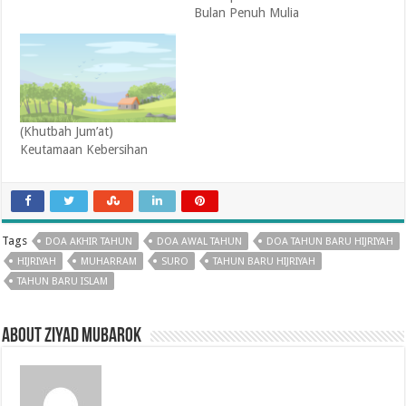
Bulan Penuh Mulia
(Khutbah Jum’at)
Keutamaan Kebersihan
Tags
DOA AKHIR TAHUN
DOA AWAL TAHUN
DOA TAHUN BARU HIJRIYAH
HIJRIYAH
MUHARRAM
SURO
TAHUN BARU HIJRIYAH
TAHUN BARU ISLAM
About Ziyad Mubarok