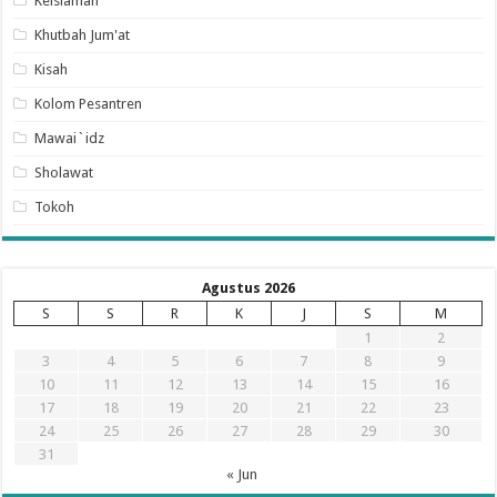
Keislaman
Khutbah Jum'at
Kisah
Kolom Pesantren
Mawai`idz
Sholawat
Tokoh
Agustus 2026
S
S
R
K
J
S
M
1
2
3
4
5
6
7
8
9
10
11
12
13
14
15
16
17
18
19
20
21
22
23
24
25
26
27
28
29
30
31
« Jun