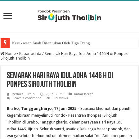
Kesuksesan Anak Ditentukan Oleh Tiga Orang
Home
/
Kabar berita
/
Semarak Hari Raya Idul Adha 1446 H di Ponpes
Sirojuth Tholibin
Semarak Hari Raya Idul Adha 1446 H di
Ponpes Sirojuth Tholibin
Redaksi Sirbin
7 Juni 2025
Kabar berita
Leave a comment
809 Views
Brabo, Tanggungharjo, 17 Juni 2025
– Suasana khidmat dan penuh
kegembiraan menyelimuti Pondok Pesantren (Ponpes) Sirojuth
Tholibin di Brabo, Tanggungharjo, dalam perayaan Hari Raya Idul
Adha 1446 Hijriah. Seluruh santri, asatidz, keluarga besar pondok, dan
warga sekitar berkumpul untuk menunaikan salat Idul Adha berjamaah