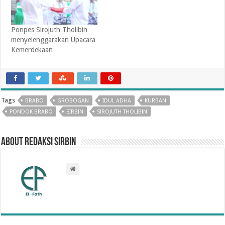
Ponpes Sirojuth Tholibin
menyelenggarakan Upacara
Kemerdekaan
Tags
BRABO
GROBOGAN
IDUL ADHA
KURBAN
PONDOK BRABO
SIRBIN
SIROJUTH THOLIBIN
About Redaksi Sirbin