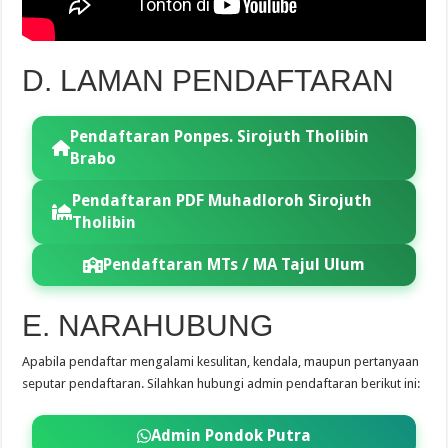
D. LAMAN PENDAFTARAN
Pendaftaran Ponpes. Sirojuth Tholibin
Brabo
Pendaftaran PDF Muhadloroh Sirojuth
Tholibin
Pendaftaran MTs / MA Tajul Ulum
E. NARAHUBUNG
Apabila pendaftar mengalami kesulitan, kendala, maupun pertanyaan
seputar pendaftaran. Silahkan hubungi admin pendaftaran berikut ini:
Admin Pondok Putra