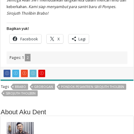
Semoga Allah SWT memudahkan langkah kita dalam mencari ilmu dan
keberkahan.
Kami siap menyambut para santri baru di Ponpes.
Sirojuth Tholibin Brabo!
Bagikan yuk!
Facebook
X
Lagi
Pages:
1
2
Tags
BRABO
GROBOGAN
PONDOK PESANTREN SIROJUTH THOLIBIN
SIROJUTH THOLIBIN
About Aku Dent