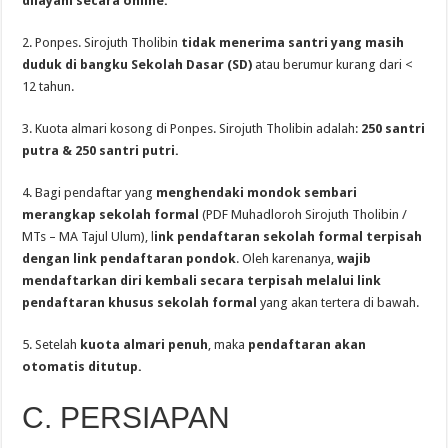
dilayani secara online.
2. Ponpes. Sirojuth Tholibin
tidak menerima santri yang masih
duduk di bangku Sekolah Dasar (SD)
atau berumur kurang dari <
12 tahun.
3. Kuota almari kosong di Ponpes. Sirojuth Tholibin adalah:
250 santri
putra & 250 santri putri.
4. Bagi pendaftar yang
menghendaki mondok sembari
merangkap sekolah formal
(PDF Muhadloroh Sirojuth Tholibin /
MTs – MA Tajul Ulum), l
ink pendaftaran sekolah formal terpisah
dengan link pendaftaran pondok
. Oleh karenanya,
wajib
mendaftarkan diri kembali secara terpisah melalui link
pendaftaran
khusus sekolah formal
yang akan tertera di bawah.
5. Setelah
kuota almari penuh
, maka
pendaftaran akan
otomatis ditutup.
C. PERSIAPAN