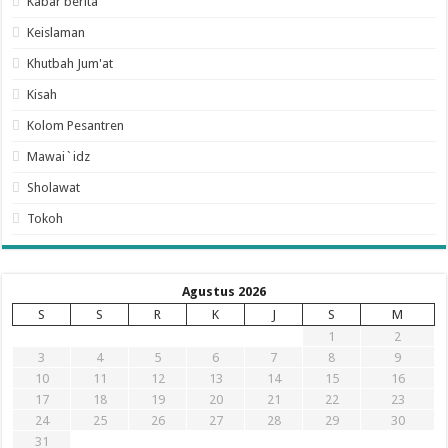
Kabar berita
Keislaman
Khutbah Jum'at
Kisah
Kolom Pesantren
Mawai`idz
Sholawat
Tokoh
Agustus 2026
S
S
R
K
J
S
M
1
2
3
4
5
6
7
8
9
10
11
12
13
14
15
16
17
18
19
20
21
22
23
24
25
26
27
28
29
30
31