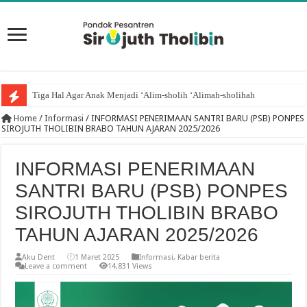
Tiga Hal Agar Anak Menjadi ‘Alim-sholih ‘Alimah-sholihah
Kesuksesan Anak Ditentukan Oleh Tiga Orang
Home
/
Informasi
/
INFORMASI PENERIMAAN SANTRI BARU (PSB) PONPES
SIROJUTH THOLIBIN BRABO TAHUN AJARAN 2025/2026
INFORMASI PENERIMAAN
SANTRI BARU (PSB) PONPES
SIROJUTH THOLIBIN BRABO
TAHUN AJARAN 2025/2026
Aku Dent
1 Maret 2025
Informasi
,
Kabar berita
Leave a comment
14,831 Views