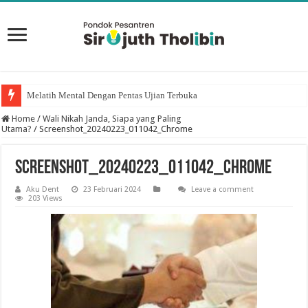
Melatih Mental Dengan Pentas Ujian Terbuka
Keutamaan puasa Sembilan Hari Pertama Bulan Dzulhijjah
Home
/
Wali Nikah Janda, Siapa yang Paling
Utama?
/
Screenshot_20240223_011042_Chrome
Screenshot_20240223_011042_Chrome
Aku Dent
23 Februari 2024
Leave a comment
203 Views