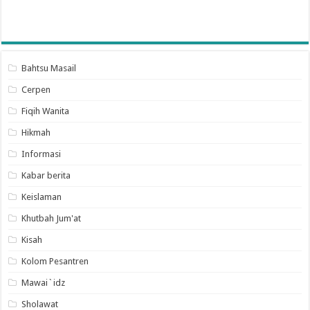
Bahtsu Masail
Cerpen
Fiqih Wanita
Hikmah
Informasi
Kabar berita
Keislaman
Khutbah Jum'at
Kisah
Kolom Pesantren
Mawai`idz
Sholawat