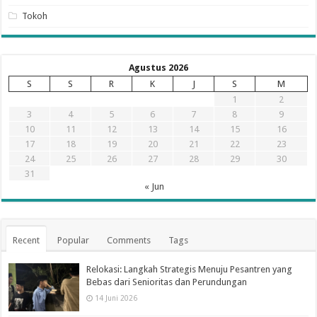
Tokoh
Agustus 2026
S
S
R
K
J
S
M
1
2
3
4
5
6
7
8
9
10
11
12
13
14
15
16
17
18
19
20
21
22
23
24
25
26
27
28
29
30
31
« Jun
Recent
Popular
Comments
Tags
Relokasi: Langkah Strategis Menuju Pesantren yang
Bebas dari Senioritas dan Perundungan
14 Juni 2026