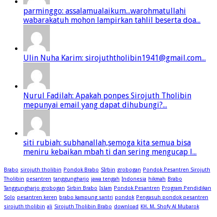
parminggo: assalamualaikum...warohmatullahi
wabarakatuh mohon lampirkan tahlil beserta doa...
Ulin Nuha Karim: sirojuththolibin1941@gmail.com...
Nurul Fadilah: Apakah ponpes Sirojuth Tholibin
mepunyai email yang dapat dihubungi?...
siti rubiah: subhanallah,semoga kita semua bisa
meniru kebaikan mbah ti dan sering mengucap l...
Brabo
sirojuth tholibin
Pondok Brabo
SIrbin
grobogan
Pondok Pesantren Sirojuth
Tholibin
pesantren
tanggungharjo
jawa tengah
Indonesia
hikmah
Brabo
Tanggungharjo grobogan
Sirbin Brabo
Islam
Pondok Pesantren
Program Pendidikan
Solo
pesantren keren
brabo kampung santri
pondok
Pengasuh pondok pesantren
sirojuth tholibin
ali
Sirojuth Tholibin Brabo
download
KH. M. Shofy Al Mubarok