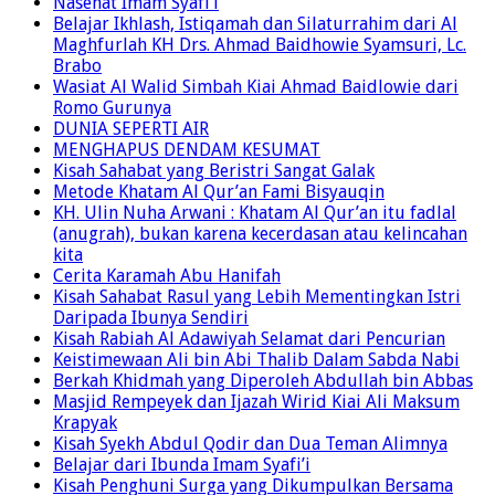
Nasehat Imam Syafi’i
Belajar Ikhlash, Istiqamah dan Silaturrahim dari Al
Maghfurlah KH Drs. Ahmad Baidhowie Syamsuri, Lc.
Brabo
Wasiat Al Walid Simbah Kiai Ahmad Baidlowie dari
Romo Gurunya
DUNIA SEPERTI AIR
MENGHAPUS DENDAM KESUMAT
Kisah Sahabat yang Beristri Sangat Galak
Metode Khatam Al Qur’an Fami Bisyauqin
KH. Ulin Nuha Arwani : Khatam Al Qur’an itu fadlal
(anugrah), bukan karena kecerdasan atau kelincahan
kita
Cerita Karamah Abu Hanifah
Kisah Sahabat Rasul yang Lebih Mementingkan Istri
Daripada Ibunya Sendiri
Kisah Rabiah Al Adawiyah Selamat dari Pencurian
Keistimewaan Ali bin Abi Thalib Dalam Sabda Nabi
Berkah Khidmah yang Diperoleh Abdullah bin Abbas
Masjid Rempeyek dan Ijazah Wirid Kiai Ali Maksum
Krapyak
Kisah Syekh Abdul Qodir dan Dua Teman Alimnya
Belajar dari Ibunda Imam Syafi’i
Kisah Penghuni Surga yang Dikumpulkan Bersama