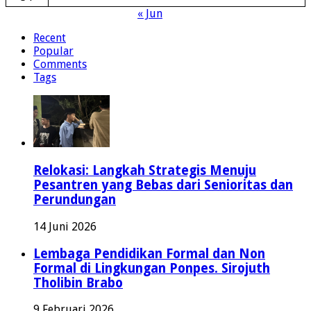
« Jun
Recent
Popular
Comments
Tags
Relokasi: Langkah Strategis Menuju
Pesantren yang Bebas dari Senioritas dan
Perundungan
14 Juni 2026
Lembaga Pendidikan Formal dan Non
Formal di Lingkungan Ponpes. Sirojuth
Tholibin Brabo
9 Februari 2026