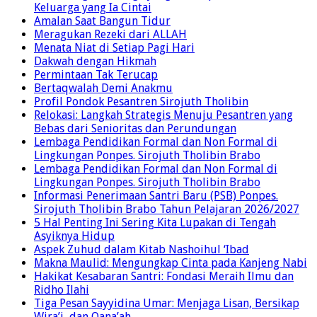
Keluarga yang Ia Cintai
Amalan Saat Bangun Tidur
Meragukan Rezeki dari ALLAH
Menata Niat di Setiap Pagi Hari
Dakwah dengan Hikmah
Permintaan Tak Terucap
Bertaqwalah Demi Anakmu
Profil Pondok Pesantren Sirojuth Tholibin
Relokasi: Langkah Strategis Menuju Pesantren yang
Bebas dari Senioritas dan Perundungan
Lembaga Pendidikan Formal dan Non Formal di
Lingkungan Ponpes. Sirojuth Tholibin Brabo
Lembaga Pendidikan Formal dan Non Formal di
Lingkungan Ponpes. Sirojuth Tholibin Brabo
Informasi Penerimaan Santri Baru (PSB) Ponpes.
Sirojuth Tholibin Brabo Tahun Pelajaran 2026/2027
5 Hal Penting Ini Sering Kita Lupakan di Tengah
Asyiknya Hidup
Aspek Zuhud dalam Kitab Nashoihul ‘Ibad
Makna Maulid: Mengungkap Cinta pada Kanjeng Nabi
Hakikat Kesabaran Santri: Fondasi Meraih Ilmu dan
Ridho Ilahi
Tiga Pesan Sayyidina Umar: Menjaga Lisan, Bersikap
Wira’i, dan Qana’ah