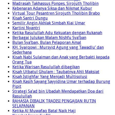
Madrasah Takhassus Ponpes. Sirojuth Tholibin
Kebenaran Adanya Siksa dan Nikmat Kubur
Virtual Tour Pesantren Sirojuth Tholibin Brabo
Kisah Santri Dungu
Semilir Angin Akhlak Simbah Kiai Umar
Kartini Nyantri
Ketika Rasulullah Adu Kekuatan dengan Rukanah
Berbagai Julukan Malam Nishfu Sya’ban
Bulan Sya’ban, Bulan Pelaporan Amal
KH. Syarqowi : Mursyid Agung yang Tawadlu’ dan
Sederhana
Kisah Nabi Sulaiman dan Anak yang Berbakti kepada
Orang Tua
Ketika Warisan Rasulullah dibagikan
Kisah Utbatul Ghulam : Taubatnya Ahli Maksiat
Kisah Istighfar Yang Menjadi Multisolusi
Kisah Kasih Sayang Sayyidina Umar terhadap Burung
Pipit
Strategi Sa’ad bin Ubadah Mendapatkan Doa dari
Rasulullah
RAHASIA DIBALIK TRADISI PENGAJIAN RUTIN
SELAPANAN
Ketika Al Muwafaq Batal Naik Haji