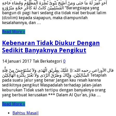
اَحَدٍ غُفِرَ لَهُ مَا جَنَى وَمَنْ اَصْبَحَ يَنْوِىْ نُصْرَةَ الْمَظْلُوْمِ وَقَضَاءِ حَاجَةِ
الْمُسْلِمِيْنَ كَانَتْ لَهُ كَأَجْرِ حَجَّةٍ مَبْرُوْرَةٍ “Barangsiapa yang
bangun di pagi hari sedang dia tidak niat berbuat lalim
(dzolim) kepada siapapun, maka diampunilah
kesalahannya, dan …
Read More »
Kebenaran Tidak Diukur Dengan
Sedikit Banyaknya Pengikut
14 Januari 2017
Tak Berkategori
0
قال الأوزاعي رحمه الله: (( عَلَيْكَ بِطَرِيْقِ الْهُدَى وَلاَ تَسْتَوْحِشْ مِنْ قِلَّةِ
السَّالِكِيْنَ، وَإِيَّاكَ وَطُرُقَ الرَّدَى وَلاَ تَغْتَرْ بِكَثْرَةِ الْهَالِكِيْنَ Tetaplah
pada suatu jalur yang benar Jangan kau resah karena
sedikitnya pengikut Waspadalah terhadap jalan-jalan
keburukan Tidak usah tertipu dengan banyaknya orang
yang berbuat kerusakan *** Dalam Al Qur’an, jika …
Read More »
Bahtsu Masail