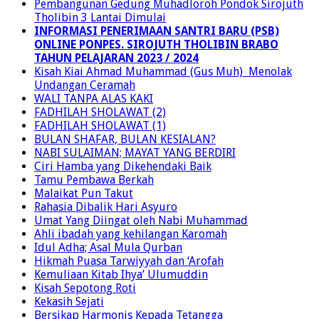
Pembangunan Gedung Muhadloroh Pondok Sirojuth
Tholibin 3 Lantai Dimulai
INFORMASI PENERIMAAN SANTRI BARU (PSB)
ONLINE PONPES. SIROJUTH THOLIBIN BRABO
TAHUN PELAJARAN 2023 / 2024
Kisah Kiai Ahmad Muhammad (Gus Muh) Menolak
Undangan Ceramah
WALI TANPA ALAS KAKI
FADHILAH SHOLAWAT (2)
FADHILAH SHOLAWAT (1)
BULAN SHAFAR, BULAN KESIALAN?
NABI SULAIMAN; MAYAT YANG BERDIRI
Ciri Hamba yang Dikehendaki Baik
Tamu Pembawa Berkah
Malaikat Pun Takut
Rahasia Dibalik Hari Asyuro
Umat Yang Diingat oleh Nabi Muhammad
Ahli ibadah yang kehilangan Karomah
Idul Adha; Asal Mula Qurban
Hikmah Puasa Tarwiyyah dan ‘Arofah
Kemuliaan Kitab Ihya’ Ulumuddin
Kisah Sepotong Roti
Kekasih Sejati
Bersikap Harmonis Kepada Tetangga