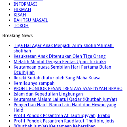
INFORMASI
HIKMAH
KISAH
BAHTSU MASAIL
TOKOH
Breaking News
Tiga Hal Agar Anak Menjadi ‘Alim-sholih ‘Alimah-
sholihah
Kesuksesan Anak Ditentukan Oleh Tiga Orang
Melatih Mental Dengan Pentas Ujian Terbuka
Keutamaan puasa Sembilan Hari Pertama Bulan
Dzulhijjah
Rezeki Sudah diatur oleh Sang Maha Kuasa
Kemilaunya sampah
PROFIL PONDOK PESANTREN ASY SYAFI’IYYAH BRABO
Islam dan Kepedulian Lingkungan
Keutamaan Malam Lailatul Qadar (Khutbah Jum’at)
Pengertian Haid, Nama Lain Haid dan Hewan yang
Haid
Profil Pondok Pesantren At Taufiiqiyyah, Brabo
Profil Pondok Pesantren Raudlatut Tholibin, Jetis
(Khutbah Jum’at) Keutamaan Kebersihan