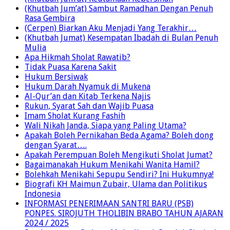
(Khutbah Jum’at) Sambut Ramadhan Dengan Penuh
Rasa Gembira
(Cerpen) Biarkan Aku Menjadi Yang Terakhir…
(Khutbah Jumat) Kesempatan Ibadah di Bulan Penuh
Mulia
Apa Hikmah Sholat Rawatib?
Tidak Puasa Karena Sakit
Hukum Bersiwak
Hukum Darah Nyamuk di Mukena
Al-Qur’an dan Kitab Terkena Najis
Rukun, Syarat Sah dan Wajib Puasa
Imam Sholat Kurang Fashih
Wali Nikah Janda, Siapa yang Paling Utama?
Apakah Boleh Pernikahan Beda Agama? Boleh dong
dengan Syarat….
Apakah Perempuan Boleh Mengikuti Sholat Jumat?
Bagaimanakah Hukum Menikahi Wanita Hamil?
Bolehkah Menikahi Sepupu Sendiri? Ini Hukumnya!
Biografi KH Maimun Zubair, Ulama dan Politikus
Indonesia
INFORMASI PENERIMAAN SANTRI BARU (PSB)
PONPES. SIROJUTH THOLIBIN BRABO TAHUN AJARAN
2024 / 2025