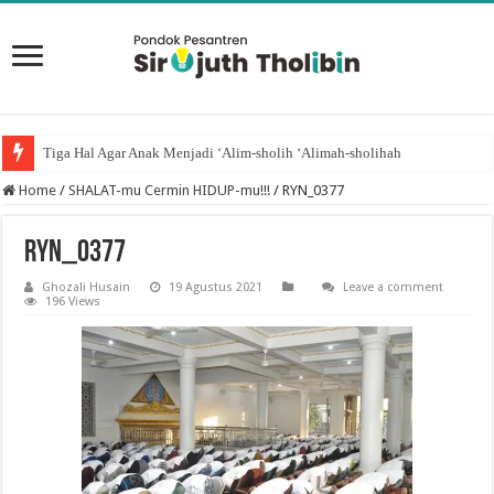
Tiga Hal Agar Anak Menjadi ‘Alim-sholih ‘Alimah-sholihah
Home
/
SHALAT-mu Cermin HIDUP-mu!!!
/
RYN_0377
RYN_0377
Ghozali Husain
19 Agustus 2021
Leave a comment
196 Views