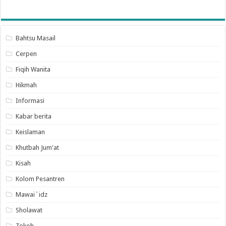
Bahtsu Masail
Cerpen
Fiqih Wanita
Hikmah
Informasi
Kabar berita
Keislaman
Khutbah Jum'at
Kisah
Kolom Pesantren
Mawai`idz
Sholawat
Tokoh