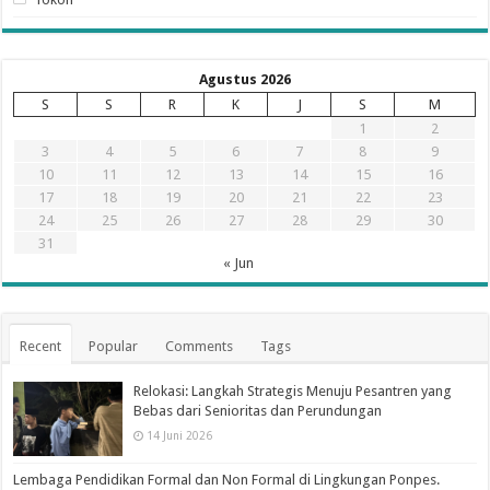
Agustus 2026
S
S
R
K
J
S
M
1
2
3
4
5
6
7
8
9
10
11
12
13
14
15
16
17
18
19
20
21
22
23
24
25
26
27
28
29
30
31
« Jun
Recent
Popular
Comments
Tags
Relokasi: Langkah Strategis Menuju Pesantren yang
Bebas dari Senioritas dan Perundungan
14 Juni 2026
Lembaga Pendidikan Formal dan Non Formal di Lingkungan Ponpes.