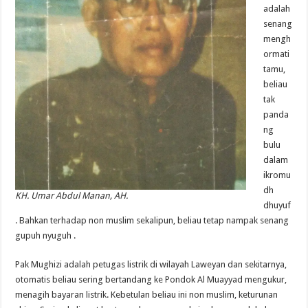
adalah
senang
mengh
ormati
tamu,
beliau
tak
panda
ng
bulu
dalam
ikromu
dh
KH. Umar Abdul Manan, AH.
dhuyuf
. Bahkan terhadap non muslim sekalipun, beliau tetap nampak senang
gupuh nyuguh .
Pak Mughizi adalah petugas listrik di wilayah Laweyan dan sekitarnya,
otomatis beliau sering bertandang ke Pondok Al Muayyad mengukur,
menagih bayaran listrik. Kebetulan beliau ini non muslim, keturunan