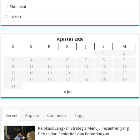
Sholawat
Tokoh
Agustus 2026
S
S
R
K
J
S
M
1
2
3
4
5
6
7
8
9
10
11
12
13
14
15
16
17
18
19
20
21
22
23
24
25
26
27
28
29
30
31
« Jun
Recent
Popular
Comments
Tags
Relokasi: Langkah Strategis Menuju Pesantren yang
Bebas dari Senioritas dan Perundungan