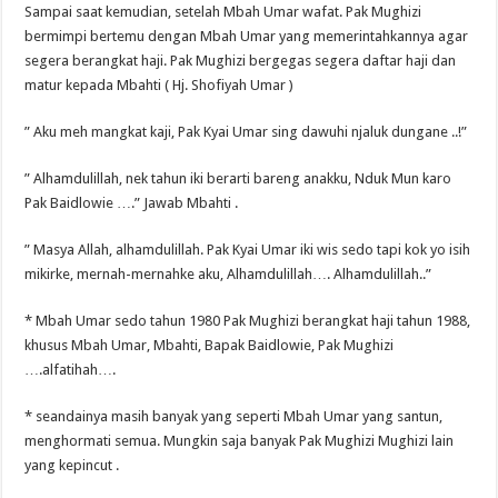
Sampai saat kemudian, setelah Mbah Umar wafat. Pak Mughizi
bermimpi bertemu dengan Mbah Umar yang memerintahkannya agar
segera berangkat haji. Pak Mughizi bergegas segera daftar haji dan
matur kepada Mbahti ( Hj. Shofiyah Umar )
” Aku meh mangkat kaji, Pak Kyai Umar sing dawuhi njaluk dungane ..!”
” Alhamdulillah, nek tahun iki berarti bareng anakku, Nduk Mun karo
Pak Baidlowie ….” Jawab Mbahti .
” Masya Allah, alhamdulillah. Pak Kyai Umar iki wis sedo tapi kok yo isih
mikirke, mernah-mernahke aku, Alhamdulillah…. Alhamdulillah..”
* Mbah Umar sedo tahun 1980 Pak Mughizi berangkat haji tahun 1988,
khusus Mbah Umar, Mbahti, Bapak Baidlowie, Pak Mughizi
….alfatihah….
* seandainya masih banyak yang seperti Mbah Umar yang santun,
menghormati semua. Mungkin saja banyak Pak Mughizi Mughizi lain
yang kepincut .