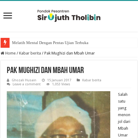
Melatih Mental Dengan Pentas Ujian Terbuka
Keutamaan puasa Sembilan Hari Pertama Bulan Dzulhijjah
Home
/
Kabar berita
/
Pak Mughizi dan Mbah Umar
Pak Mughizi dan Mbah Umar
Ghozali Husain
15 Januari 2017
Kabar berita
Leave a comment
1,053 Views
Salah
satu
yang
menon
jol dari
Mbah
Umar