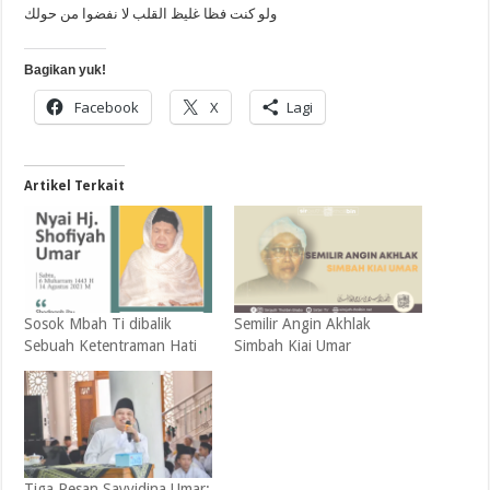
ولو كنت فظا غليظ القلب لا نفضوا من حولك
Bagikan yuk!
Facebook
X
Lagi
Artikel Terkait
Sosok Mbah Ti dibalik
Semilir Angin Akhlak
Sebuah Ketentraman Hati
Simbah Kiai Umar
Tiga Pesan Sayyidina Umar: