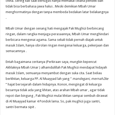
china. Sering kali saat bertugas hanya memak
ai celana pendek dan
tidak bisa berbahasa jawa halus . Meski demikian Mbah Umar
menghormatinya dengan tanpa membeda bedakan latar belakangnya
.
Mbah Umar dengan senang hati mengajak Pak Mughizi berbincang
ringan, dalam rangka menjaga perasaannya, Mbah Umar menghindari
berbicara mengenai agama. Sama sekali tidak pernah diajak untuk
masuk Islam, hanya obrolan ringan mengenai keluarga, pekerjaan dan
semacamnya .
Entah bagaimana ceritanya (Perkiraan saya, mungkin kepencut
Akhlaknya Mbah Umar ) alhamdulillah Pak Mughizi mendapat hidayah
masuk Islam, semuanya menyambut dengan suka cita. Saat beliau
berkhitan, keluarga PP. Al Muayyad lah yang ”
mandegani, mernah2ke
” hajat bersejarah dalam hidupnya. Konon, mengingat di keluarga
besarnya tidak ada yang khitan, atas arahan Mbah umar , agar tidak
repot dan bingung , Pak Mughizi mulai khitan sampai sembuh dirawat
di Al Muayyad kamar 4 Pondok lama. So, pak mughizi juga santri,
santri bermata sipit .