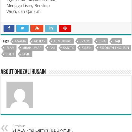
Menjaga Lisan, Bersikap
Wira’i, dan Qana’ah
Tags
AGAMA
AKHLAK
AL MUAYYAD
BRABO
CINA
HAJI
ISLAM
MBAH UMAR
PAK
SANTRI
SIRBIN
SIROJUTH THOLIBIN
SOLO
TAMU
About Ghozali Husain
Previous
SHALAT-mu Cermin HIDUP-mu!!!