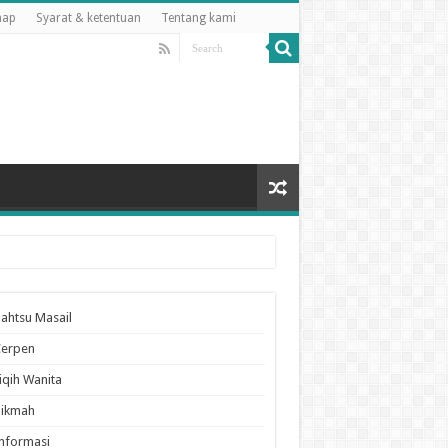
map
Syarat & ketentuan
Tentang kami
ahtsu Masail
Cerpen
iqih Wanita
Hikmah
nformasi