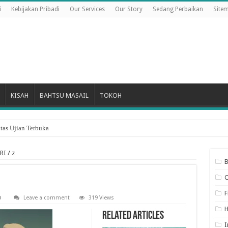
i
Kebijakan Pribadi
Our Services
Our Story
Sedang Perbaikan
Site
KISAH
BAHTSU MASAIL
TOKOH
Hari Pertama Bulan Dzulhijjah
RI
/
z
B
F
Leave a comment
319 Views
Related Articles
I