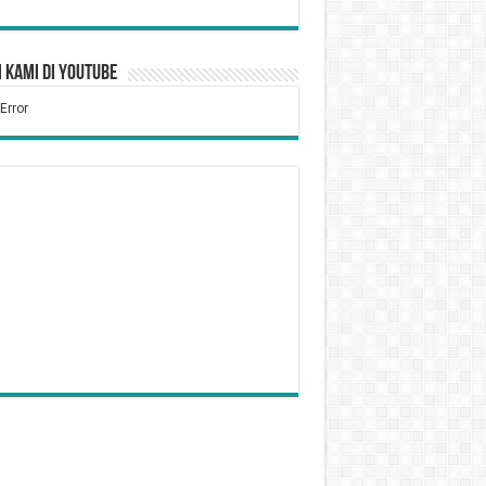
 Kami di YouTube
Tidak Puasa Karena Sakit
kum Bersiwak