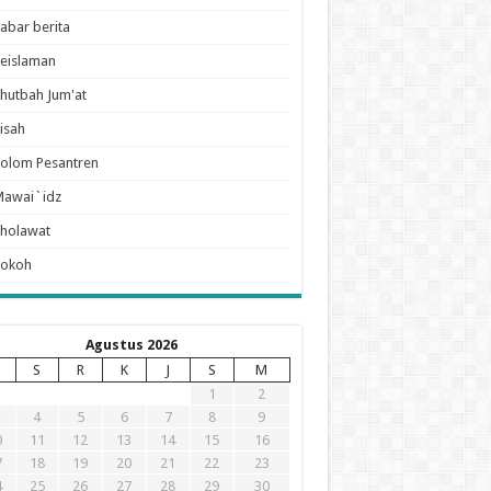
abar berita
eislaman
hutbah Jum'at
isah
olom Pesantren
Mawai`idz
holawat
Tokoh
Agustus 2026
S
R
K
J
S
M
1
2
4
5
6
7
8
9
0
11
12
13
14
15
16
7
18
19
20
21
22
23
4
25
26
27
28
29
30