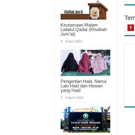
Tem
Keutamaan Malam
Lailatul Qadar (Khutbah
Jum’at)
4 Juni 2024
Pengertian Haid, Nama
Lain Haid dan Hewan
yang Haid
Hu
2 April 2024