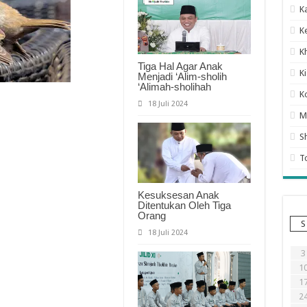
K
K
K
Tiga Hal Agar Anak
K
Menjadi ‘Alim-sholih
‘Alimah-sholihah
K
18 Juli 2024
M
S
T
Kesuksesan Anak
Ditentukan Oleh Tiga
Orang
S
18 Juli 2024
3
1
1
2