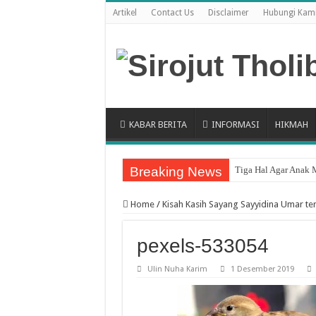
Artikel
Contact Us
Disclaimer
Hubungi Kam
KABAR BERITA
INFORMASI
HIKMAH
Breaking News
Tiga Hal Agar Anak 
Home
/
Kisah Kasih Sayang Sayyidina Umar te
pexels-533054
Ulin Nuha Karim
1 Desember 2019