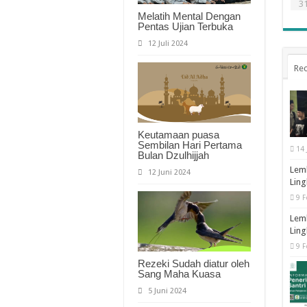
3
Melatih Mental Dengan
Pentas Ujian Terbuka
12 Juli 2024
Rec
Keutamaan puasa
Sembilan Hari Pertama
14 
Bulan Dzulhijjah
Lemb
12 Juni 2024
Ling
9 F
Lemb
Ling
9 F
Rezeki Sudah diatur oleh
Sang Maha Kuasa
5 Juni 2024