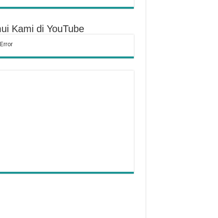
ui Kami di YouTube
Tidak Puasa Karena Sakit
kum Bersiwak