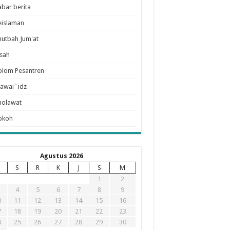
abar berita
eislaman
hutbah Jum'at
isah
olom Pesantren
awai`idz
holawat
okoh
Agustus 2026
S
R
K
J
S
M
1
2
4
5
6
7
8
9
0
11
12
13
14
15
16
7
18
19
20
21
22
23
4
25
26
27
28
29
30