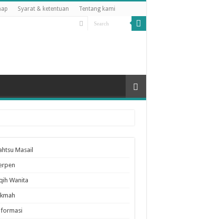
map
Syarat & ketentuan
Tentang kami
ahtsu Masail
erpen
iqih Wanita
ikmah
nformasi