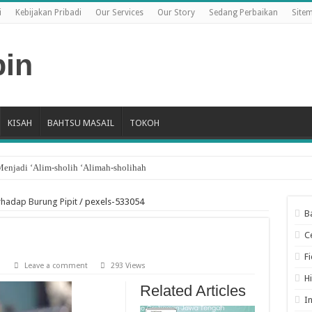
i
Kebijakan Pribadi
Our Services
Our Story
Sedang Perbaikan
Site
KISAH
BAHTSU MASAIL
TOKOH
Menjadi ‘Alim-sholih ‘Alimah-sholihah
rhadap Burung Pipit
/
pexels-533054
B
C
F
Leave a comment
293 Views
H
Related Articles
I