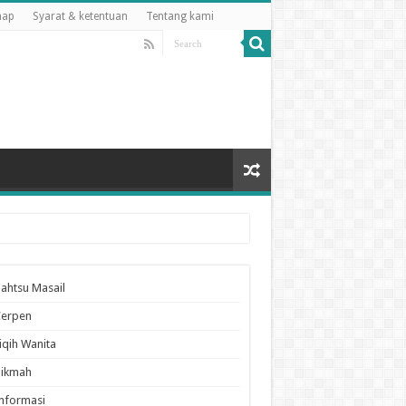
map
Syarat & ketentuan
Tentang kami
ahtsu Masail
Cerpen
iqih Wanita
Hikmah
nformasi