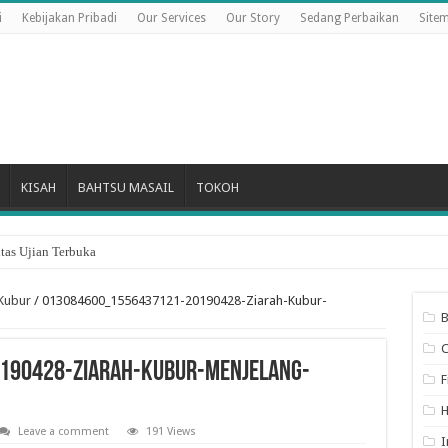
i
Kebijakan Pribadi
Our Services
Our Story
Sedang Perbaikan
Site
KISAH
BAHTSU MASAIL
TOKOH
Hari Pertama Bulan Dzulhijjah
Kubur
/
013084600_1556437121-20190428-Ziarah-Kubur-
B
190428-Ziarah-Kubur-Menjelang-
F
Leave a comment
191 Views
I