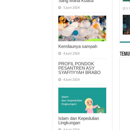
Sang Maha Kuasa
5 Juni 2024
9 
Kemilaunya sampah
Temui
4 Juni 2024
PROFIL PONDOK
PESANTREN ASY
SYAFI’IYYAH BRABO
4 Juni 2024
Islam dan Kepedulian
Lingkungan
4 Juni 2024