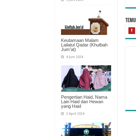
Temui
Keutamaan Malam
Lailatul Qadar (Khutbah
Jum’at)
4 Juni 2024
Hu
Pengertian Haid, Nama
Lain Haid dan Hewan
yang Haid
2 April 2024