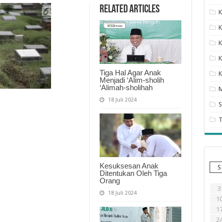
Related Articles
K
K
K
K
Tiga Hal Agar Anak
K
Menjadi ‘Alim-sholih
‘Alimah-sholihah
18 Juli 2024
S
Kesuksesan Anak
S
Ditentukan Oleh Tiga
Orang
3
18 Juli 2024
1
1
2