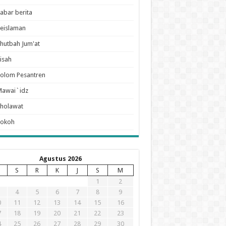
abar berita
eislaman
hutbah Jum'at
isah
olom Pesantren
Mawai`idz
holawat
Tokoh
Agustus 2026
S
R
K
J
S
M
1
2
4
5
6
7
8
9
0
11
12
13
14
15
16
7
18
19
20
21
22
23
4
25
26
27
28
29
30