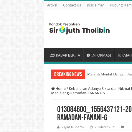
Artikel
Contact Us
Disclaimer
Hubungi Kam
KABAR BERITA
INFORMASI
HIKMAH
Breaking News
Keutamaan puasa Sembilan 
Home
/
Kebenaran Adanya Siksa dan Nikmat 
Menjelang-Ramadan-FANANI-6
013084600_1556437121-20
Ramadan-FANANI-6
Ziyad Mubarok
28 Maret 2021