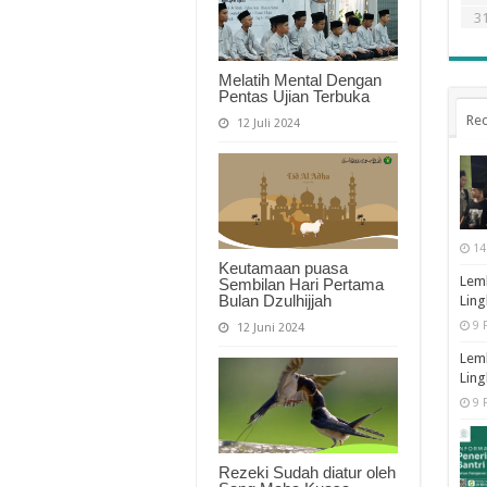
3
Melatih Mental Dengan
Pentas Ujian Terbuka
Rec
12 Juli 2024
14
Keutamaan puasa
Lemb
Sembilan Hari Pertama
Bulan Dzulhijjah
Ling
9 
12 Juni 2024
Lemb
Ling
9 
Rezeki Sudah diatur oleh