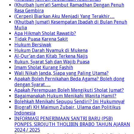
(Khutbah Jum’at) Keutamaan Kebersihan
(Khutbah Jum’at) Sambut Ramadhan Dengan Penuh
Rasa Gembira
(Cerpen) Biarkan Aku Menjadi Yang Terakhir…
(Khutbah Jumat) Kesempatan Ibadah di Bulan Penuh
Mulia
Apa Hikmah Sholat Rawatib?
Tidak Puasa Karena Sakit
Hukum Bersiwak
Hukum Darah Nyamuk di Mukena
Al-Qur’an dan Kitab Terkena Najis
Rukun, Syarat Sah dan Wajib Puasa
Imam Sholat Kurang Fashih
Wali Nikah Janda, Siapa yang Paling Utama?
Apakah Boleh Pernikahan Beda Agama? Boleh dong
dengan Syarat….
Apakah Perempuan Boleh Mengikuti Sholat Jumat?
Bagaimanakah Hukum Menikahi Wanita Hamil?
Bolehkah Menikahi Sepupu Sendiri? Ini Hukumnya!
Biografi KH Maimun Zubair, Ulama dan Politikus
Indonesia
INFORMASI PENERIMAAN SANTRI BARU (PSB)
PONPES. SIROJUTH THOLIBIN BRABO TAHUN AJARAN