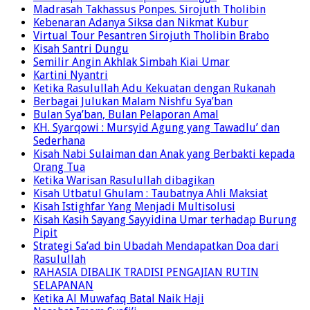
Bersikap Harmonis Kepada Tetangga
Madrasah Takhassus Ponpes. Sirojuth Tholibin
Kebenaran Adanya Siksa dan Nikmat Kubur
Virtual Tour Pesantren Sirojuth Tholibin Brabo
Kisah Santri Dungu
Semilir Angin Akhlak Simbah Kiai Umar
Kartini Nyantri
Ketika Rasulullah Adu Kekuatan dengan Rukanah
Berbagai Julukan Malam Nishfu Sya’ban
Bulan Sya’ban, Bulan Pelaporan Amal
KH. Syarqowi : Mursyid Agung yang Tawadlu’ dan
Sederhana
Kisah Nabi Sulaiman dan Anak yang Berbakti kepada
Orang Tua
Ketika Warisan Rasulullah dibagikan
Kisah Utbatul Ghulam : Taubatnya Ahli Maksiat
Kisah Istighfar Yang Menjadi Multisolusi
Kisah Kasih Sayang Sayyidina Umar terhadap Burung
Pipit
Strategi Sa’ad bin Ubadah Mendapatkan Doa dari
Rasulullah
RAHASIA DIBALIK TRADISI PENGAJIAN RUTIN
SELAPANAN