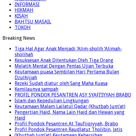
KABAR BERITA
INFORMASI
HIKMAH
KISAH
BAHTSU MASAIL
TOKOH
Breaking News
Tiga Hal Agar Anak Menjadi ‘Alim-sholih ‘Alimah-
sholihah
Kesuksesan Anak Ditentukan Oleh Tiga Orang
Melatih Mental Dengan Pentas Ujian Terbuka
Keutamaan puasa Sembilan Hari Pertama Bulan
Dzulhijjah
Rezeki Sudah diatur oleh Sang Maha Kuasa
Kemilaunya sampah
PROFIL PONDOK PESANTREN ASY SYAFI’IYYAH BRABO
Islam dan Kepedulian Lingkungan
Keutamaan Malam Lailatul Qadar (Khutbah Jum’at)
Pengertian Haid, Nama Lain Haid dan Hewan yang
Haid
Profil Pondok Pesantren At Taufiiqiyyah, Brabo
Profil Pondok Pesantren Raudlatut Tholibin, Jetis