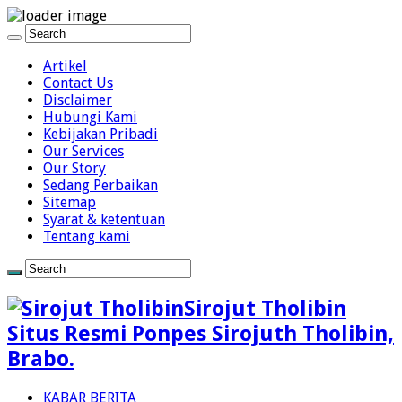
Close
Tutup
Artikel
Contact Us
Disclaimer
Hubungi Kami
Kebijakan Pribadi
Our Services
Our Story
Sedang Perbaikan
Sitemap
Syarat & ketentuan
Tentang kami
Sirojut Tholibin
Situs Resmi Ponpes Sirojuth Tholibin,
Brabo.