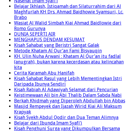
Ketika Al Muwafaq Batal Naik Haji
Nasehat Imam Syafi’i
Belajar Ikhlash, Istiqamah dan Silaturrahim dari Al
Maghfurlah KH Drs. Ahmad Baidhowie Syamsuri, Lc.
Brabo
Wasiat Al Walid Simbah Kiai Ahmad Baidlowie dari
Romo Gurunya
DUNIA SEPERTI AIR
MENGHAPUS DENDAM KESUMAT
Kisah Sahabat yang Beristri Sangat Galak
Metode Khatam Al Qur’an Fami Bisyauqin
KH. Ulin Nuha Arwani : Khatam Al Qur’an itu fadlal
(anugrah), bukan karena kecerdasan atau kelincahan
kita
Cerita Karamah Abu Hanifah
Kisah Sahabat Rasul yang Lebih Mementingkan Istri
Daripada Ibunya Sendiri
Kisah Rabiah Al Adawiyah Selamat dari Pencurian
Keistimewaan Ali bin Abi Thalib Dalam Sabda Nabi
Berkah Khidmah yang Diperoleh Abdullah bin Abbas
Masjid Rempeyek dan Ijazah Wirid Kiai Ali Maksum
Krapyak
Kisah Syekh Abdul Qodir dan Dua Teman Alimnya
Belajar dari Ibunda Imam Syafi’i