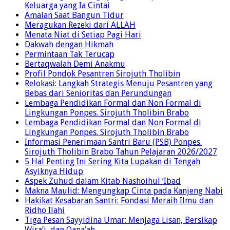
Kisah Penghuni Surga yang Dikumpulkan Bersama
Keluarga yang Ia Cintai
Amalan Saat Bangun Tidur
Meragukan Rezeki dari ALLAH
Menata Niat di Setiap Pagi Hari
Dakwah dengan Hikmah
Permintaan Tak Terucap
Bertaqwalah Demi Anakmu
Profil Pondok Pesantren Sirojuth Tholibin
Relokasi: Langkah Strategis Menuju Pesantren yang
Bebas dari Senioritas dan Perundungan
Lembaga Pendidikan Formal dan Non Formal di
Lingkungan Ponpes. Sirojuth Tholibin Brabo
Lembaga Pendidikan Formal dan Non Formal di
Lingkungan Ponpes. Sirojuth Tholibin Brabo
Informasi Penerimaan Santri Baru (PSB) Ponpes.
Sirojuth Tholibin Brabo Tahun Pelajaran 2026/2027
5 Hal Penting Ini Sering Kita Lupakan di Tengah
Asyiknya Hidup
Aspek Zuhud dalam Kitab Nashoihul ‘Ibad
Makna Maulid: Mengungkap Cinta pada Kanjeng Nabi
Hakikat Kesabaran Santri: Fondasi Meraih Ilmu dan
Ridho Ilahi
Tiga Pesan Sayyidina Umar: Menjaga Lisan, Bersikap