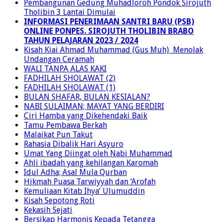
2024 / 2025
Pembangunan Gedung Muhadloroh Pondok Sirojuth
Tholibin 3 Lantai Dimulai
INFORMASI PENERIMAAN SANTRI BARU (PSB)
ONLINE PONPES. SIROJUTH THOLIBIN BRABO
TAHUN PELAJARAN 2023 / 2024
Kisah Kiai Ahmad Muhammad (Gus Muh) Menolak
Undangan Ceramah
WALI TANPA ALAS KAKI
FADHILAH SHOLAWAT (2)
FADHILAH SHOLAWAT (1)
BULAN SHAFAR, BULAN KESIALAN?
NABI SULAIMAN; MAYAT YANG BERDIRI
Ciri Hamba yang Dikehendaki Baik
Tamu Pembawa Berkah
Malaikat Pun Takut
Rahasia Dibalik Hari Asyuro
Umat Yang Diingat oleh Nabi Muhammad
Ahli ibadah yang kehilangan Karomah
Idul Adha; Asal Mula Qurban
Hikmah Puasa Tarwiyyah dan ‘Arofah
Kemuliaan Kitab Ihya’ Ulumuddin
Kisah Sepotong Roti
Kekasih Sejati