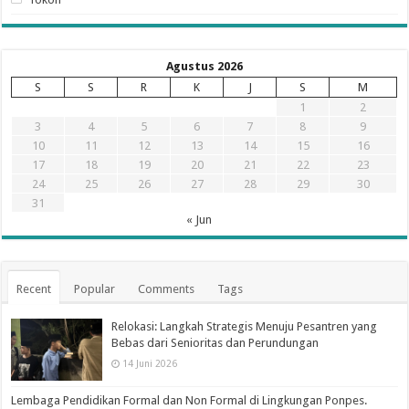
Agustus 2026
S
S
R
K
J
S
M
1
2
3
4
5
6
7
8
9
10
11
12
13
14
15
16
17
18
19
20
21
22
23
24
25
26
27
28
29
30
31
« Jun
Recent
Popular
Comments
Tags
Relokasi: Langkah Strategis Menuju Pesantren yang
Bebas dari Senioritas dan Perundungan
14 Juni 2026
Lembaga Pendidikan Formal dan Non Formal di Lingkungan Ponpes.