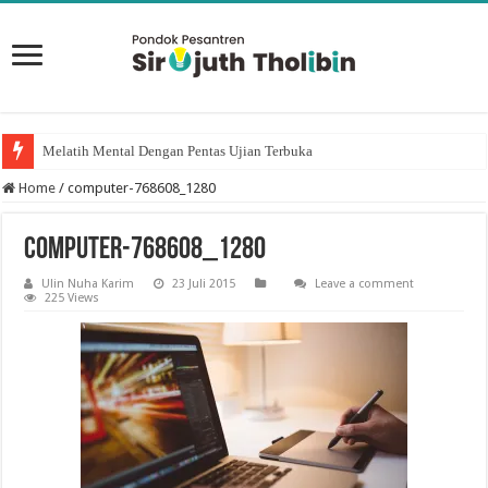
Melatih Mental Dengan Pentas Ujian Terbuka
Keutamaan puasa Sembilan Hari Pertama Bulan Dzulhijjah
Home
/
computer-768608_1280
computer-768608_1280
Ulin Nuha Karim
23 Juli 2015
Leave a comment
225 Views