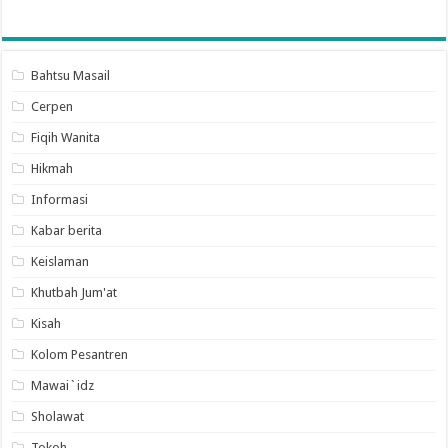
Bahtsu Masail
Cerpen
Fiqih Wanita
Hikmah
Informasi
Kabar berita
Keislaman
Khutbah Jum'at
Kisah
Kolom Pesantren
Mawai`idz
Sholawat
Tokoh