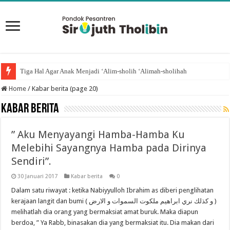
Tiga Hal Agar Anak Menjadi ‘Alim-sholih ‘Alimah-sholihah
Home
/
Kabar berita (page 20)
Kabar berita
” Aku Menyayangi Hamba-Hamba Ku
Melebihi Sayangnya Hamba pada Dirinya
Sendiri”.
30 Januari 2017
Kabar berita
0
Dalam satu riwayat : ketika Nabiyyulloh Ibrahim as diberi penglihatan
kerajaan langit dan bumi ( و كذلك نري ابراهيم ملكوت السموات و الارض )
melihatlah dia orang yang bermaksiat amat buruk. Maka diapun
berdoa, ” Ya Rabb, binasakan dia yang bermaksiat itu. Dia makan dari