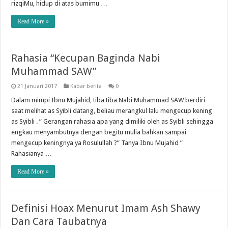
rizqiMu, hidup di atas bumimu …
Read More »
Rahasia “Kecupan Baginda Nabi
Muhammad SAW”
21 Januari 2017
Kabar berita
0
Dalam mimpi Ibnu Mujahid, tiba tiba Nabi Muhammad SAW berdiri
saat melihat as Syibli datang, beliau merangkul lalu mengecup kening
as Syibli . ” Gerangan rahasia apa yang dimiliki oleh as Syibli sehingga
engkau menyambutnya dengan begitu mulia bahkan sampai
mengecup keningnya ya Rosulullah ?” Tanya Ibnu Mujahid ”
Rahasianya …
Read More »
Definisi Hoax Menurut Imam Ash Shawy
Dan Cara Taubatnya