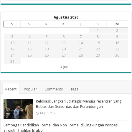
Agustus 2026
S
S
R
K
J
S
M
1
2
3
4
5
6
7
8
9
10
11
12
13
14
15
16
17
18
19
20
21
22
23
24
25
26
27
28
29
30
31
« Jun
Recent
Popular
Comments
Tags
Relokasi: Langkah Strategis Menuju Pesantren yang
Bebas dari Senioritas dan Perundungan
14 Juni 2026
Lembaga Pendidikan Formal dan Non Formal di Lingkungan Ponpes.
Sirojuth Tholibin Brabo