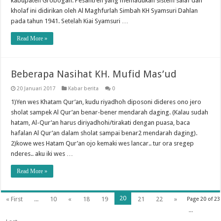
kabupaten Grobogan. Pesantren yang memadukan sistem salaf dan
kholaf ini didirikan oleh Al Maghfurlah Simbah KH Syamsuri Dahlan
pada tahun 1941. Setelah Kiai Syamsuri …
Read More »
Beberapa Nasihat KH. Mufid Mas’ud
20 Januari 2017
Kabar berita
0
1)Yen wes Khatam Qur’an, kudu riyadhoh diposoni dideres ono jero
sholat sampek Al Qur’an benar-bener mendarah daging. (Kalau sudah
hatam, Al-Qur’an harus diriyadhohi/tirakati dengan puasa, baca
hafalan Al Qur’an dalam sholat sampai benar2 mendarah daging).
2)kowe wes Hatam Qur’an ojo kemaki wes lancar.. tur ora sregep
nderes.. aku iki wes …
Read More »
20
« First
...
10
«
18
19
21
22
»
Page 20 of 23
...