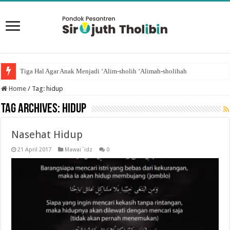
Tiga Hal Agar Anak Menjadi ‘Alim-sholih ‘Alimah-sholihah
Home
/
Tag:
hidup
Tag Archives:
hidup
Nasehat Hidup
21 April 2017
Mawai`idz
0