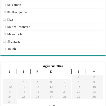
Keislaman
Khutbah Jum'at
Kisah
Kolom Pesantren
Mawai`idz
Sholawat
Tokoh
Agustus 2026
S
S
R
K
J
S
M
1
2
3
4
5
6
7
8
9
10
11
12
13
14
15
16
17
18
19
20
21
22
23
24
25
26
27
28
29
30
31
« Jun