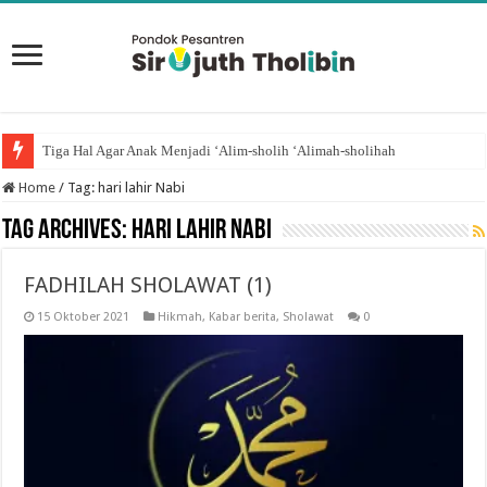
Tiga Hal Agar Anak Menjadi ‘Alim-sholih ‘Alimah-sholihah
Home
/
Tag:
hari lahir Nabi
Tag Archives:
hari lahir Nabi
FADHILAH SHOLAWAT (1)
15 Oktober 2021
Hikmah
,
Kabar berita
,
Sholawat
0