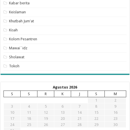
Kabar berita
Keislaman
Khutbah Jum'at
Kisah
Kolom Pesantren
Mawai`idz
Sholawat
Tokoh
Agustus 2026
S
S
R
K
J
S
M
1
2
3
4
5
6
7
8
9
10
11
12
13
14
15
16
17
18
19
20
21
22
23
24
25
26
27
28
29
30