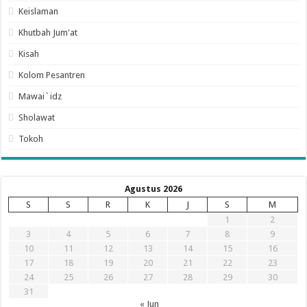
Keislaman
Khutbah Jum'at
Kisah
Kolom Pesantren
Mawai`idz
Sholawat
Tokoh
Agustus 2026
S
S
R
K
J
S
M
1
2
3
4
5
6
7
8
9
10
11
12
13
14
15
16
17
18
19
20
21
22
23
24
25
26
27
28
29
30
31
« Jun