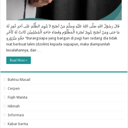
قَالَ رَسُوْلُ اللهِ صَلَّى اللهُ عَلَيْهِ وَسَلَّمَ مَنْ اَصْبَحَ لاَ يَنْوِى الظُّلْمَ عَلَى اَحَدٍ غُفِرَ لَهُ
مَا جَنَى وَمَنْ اَصْبَحَ يَنْوِىْ نُصْرَةَ الْمَظْلُوْمِ وَقَضَاءِ حَاجَةِ الْمُسْلِمِيْنَ كَانَتْ لَهُ كَأَجْرِ
حَجَّةٍ مَبْرُوْرَةٍ “Barangsiapa yang bangun di pagi hari sedang dia tidak
niat berbuat lalim (dzolim) kepada siapapun, maka diampunilah
kesalahannya, dan …
Read More »
Bahtsu Masail
Cerpen
Fiqih Wanita
Hikmah
Informasi
Kabar berita