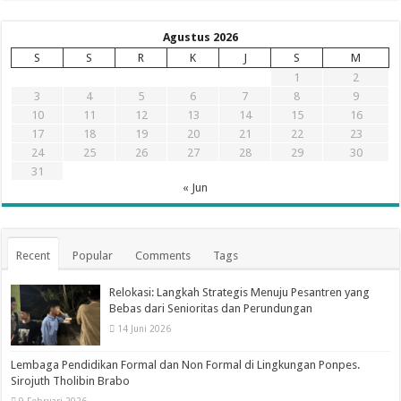
Agustus 2026
S
S
R
K
J
S
M
1
2
3
4
5
6
7
8
9
10
11
12
13
14
15
16
17
18
19
20
21
22
23
24
25
26
27
28
29
30
31
« Jun
Recent
Popular
Comments
Tags
Relokasi: Langkah Strategis Menuju Pesantren yang
Bebas dari Senioritas dan Perundungan
14 Juni 2026
Lembaga Pendidikan Formal dan Non Formal di Lingkungan Ponpes.
Sirojuth Tholibin Brabo