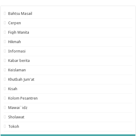
Bahtsu Masail
Cerpen
Fiqih Wanita
Hikmah
Informasi
Kabar berita
Keislaman
Khutbah Jum'at
Kisah
Kolom Pesantren
Mawai`idz
Sholawat
Tokoh