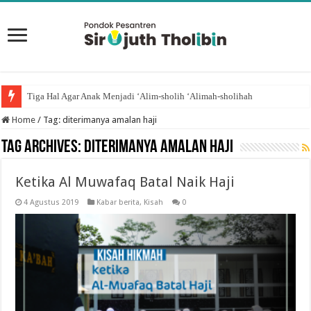
Tiga Hal Agar Anak Menjadi ‘Alim-sholih ‘Alimah-sholihah
Home
/
Tag:
diterimanya amalan haji
Tag Archives:
diterimanya amalan haji
Ketika Al Muwafaq Batal Naik Haji
4 Agustus 2019
Kabar berita
,
Kisah
0