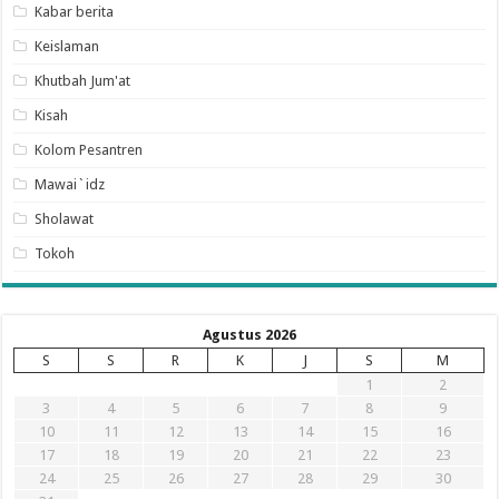
Kabar berita
Keislaman
Khutbah Jum'at
Kisah
Kolom Pesantren
Mawai`idz
Sholawat
Tokoh
Agustus 2026
S
S
R
K
J
S
M
1
2
3
4
5
6
7
8
9
10
11
12
13
14
15
16
17
18
19
20
21
22
23
24
25
26
27
28
29
30