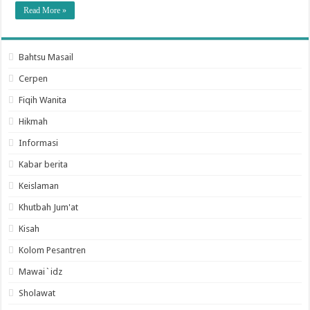
Read More »
Bahtsu Masail
Cerpen
Fiqih Wanita
Hikmah
Informasi
Kabar berita
Keislaman
Khutbah Jum'at
Kisah
Kolom Pesantren
Mawai`idz
Sholawat