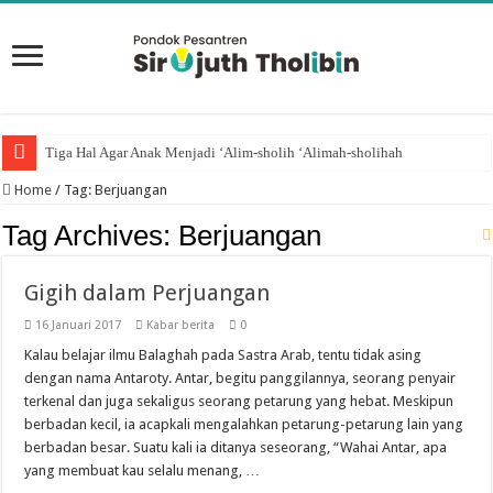
Tiga Hal Agar Anak Menjadi ‘Alim-sholih ‘Alimah-sholihah
Home
/
Tag:
Berjuangan
Tag Archives:
Berjuangan
Gigih dalam Perjuangan
16 Januari 2017
Kabar berita
0
Kalau belajar ilmu Balaghah pada Sastra Arab, tentu tidak asing
dengan nama Antaroty. Antar, begitu panggilannya, seorang penyair
terkenal dan juga sekaligus seorang petarung yang hebat. Meskipun
berbadan kecil, ia acapkali mengalahkan petarung-petarung lain yang
berbadan besar. Suatu kali ia ditanya seseorang, “Wahai Antar, apa
yang membuat kau selalu menang, …