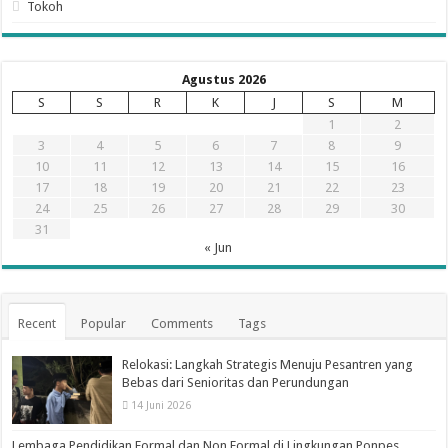
Tokoh
Agustus 2026
S
S
R
K
J
S
M
1
2
3
4
5
6
7
8
9
10
11
12
13
14
15
16
17
18
19
20
21
22
23
24
25
26
27
28
29
30
31
« Jun
Recent
Popular
Comments
Tags
Relokasi: Langkah Strategis Menuju Pesantren yang
Bebas dari Senioritas dan Perundungan
14 Juni 2026
Lembaga Pendidikan Formal dan Non Formal di Lingkungan Ponpes.