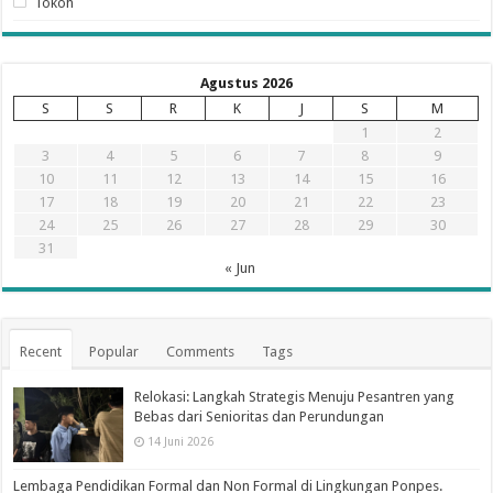
Tokoh
Agustus 2026
S
S
R
K
J
S
M
1
2
3
4
5
6
7
8
9
10
11
12
13
14
15
16
17
18
19
20
21
22
23
24
25
26
27
28
29
30
31
« Jun
Recent
Popular
Comments
Tags
Relokasi: Langkah Strategis Menuju Pesantren yang
Bebas dari Senioritas dan Perundungan
14 Juni 2026
Lembaga Pendidikan Formal dan Non Formal di Lingkungan Ponpes.