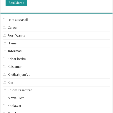
Read More »
Bahtsu Masail
Cerpen
Fiqih Wanita
Hikmah
Informasi
Kabar berita
Keislaman
Khutbah Jum'at
Kisah
Kolom Pesantren
Mawai`idz
Sholawat