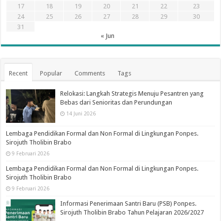
17
18
19
20
21
22
23
24
25
26
27
28
29
30
31
« Jun
Recent
Popular
Comments
Tags
Relokasi: Langkah Strategis Menuju Pesantren yang
Bebas dari Senioritas dan Perundungan
14 Juni 2026
Lembaga Pendidikan Formal dan Non Formal di Lingkungan Ponpes.
Sirojuth Tholibin Brabo
9 Februari 2026
Lembaga Pendidikan Formal dan Non Formal di Lingkungan Ponpes.
Sirojuth Tholibin Brabo
9 Februari 2026
Informasi Penerimaan Santri Baru (PSB) Ponpes.
Sirojuth Tholibin Brabo Tahun Pelajaran 2026/2027