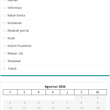
Hikmah
Informasi
Kabar berita
Keislaman
Khutbah Jum'at
Kisah
Kolom Pesantren
Mawai`idz
Sholawat
Tokoh
Agustus 2026
S
S
R
K
J
S
M
1
2
3
4
5
6
7
8
9
10
11
12
13
14
15
16