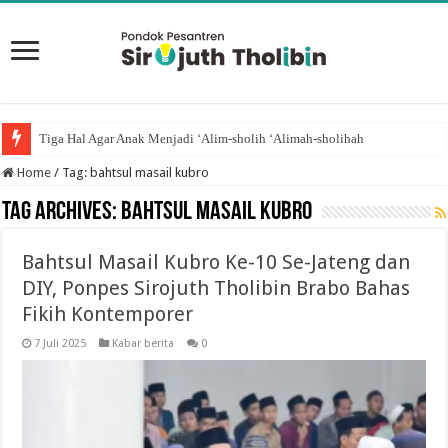
Tiga Hal Agar Anak Menjadi ‘Alim-sholih ‘Alimah-sholihah
Home
/
Tag:
bahtsul masail kubro
Tag Archives:
bahtsul masail kubro
Bahtsul Masail Kubro Ke-10 Se-Jateng dan
DIY, Ponpes Sirojuth Tholibin Brabo Bahas
Fikih Kontemporer
7 Juli 2025
Kabar berita
0