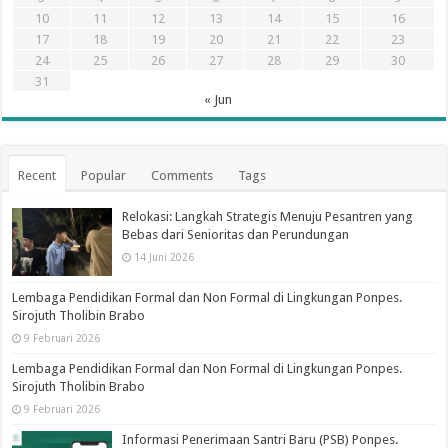
10
11
12
13
14
15
16
17
18
19
20
21
22
23
24
25
26
27
28
29
30
31
« Jun
Recent
Popular
Comments
Tags
Relokasi: Langkah Strategis Menuju Pesantren yang
Bebas dari Senioritas dan Perundungan
14 Juni 2026
Lembaga Pendidikan Formal dan Non Formal di Lingkungan Ponpes.
Sirojuth Tholibin Brabo
9 Februari 2026
Lembaga Pendidikan Formal dan Non Formal di Lingkungan Ponpes.
Sirojuth Tholibin Brabo
9 Februari 2026
Informasi Penerimaan Santri Baru (PSB) Ponpes.