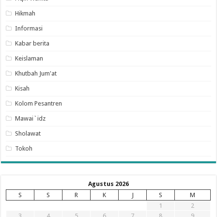
Hikmah
Informasi
Kabar berita
Keislaman
Khutbah Jum'at
Kisah
Kolom Pesantren
Mawai`idz
Sholawat
Tokoh
Agustus 2026
S
S
R
K
J
S
M
1
2
3
4
5
6
7
8
9