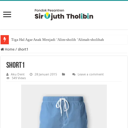
Tiga Hal Agar Anak Menjadi ‘Alim-sholih ‘Alimah-sholihah
Home
/
short1
short1
Aku Dent
28 Januari 2015
Leave a comment
549 Views