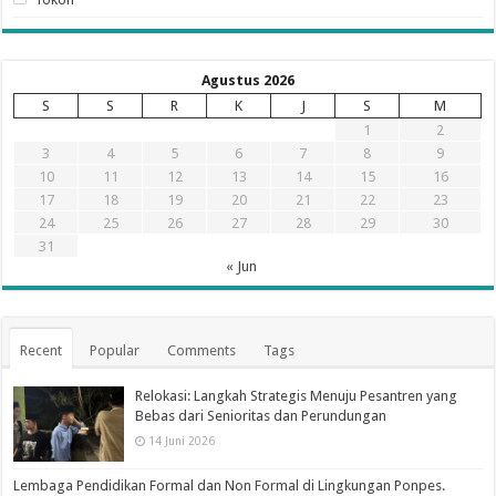
Agustus 2026
S
S
R
K
J
S
M
1
2
3
4
5
6
7
8
9
10
11
12
13
14
15
16
17
18
19
20
21
22
23
24
25
26
27
28
29
30
31
« Jun
Recent
Popular
Comments
Tags
Relokasi: Langkah Strategis Menuju Pesantren yang
Bebas dari Senioritas dan Perundungan
14 Juni 2026
Lembaga Pendidikan Formal dan Non Formal di Lingkungan Ponpes.