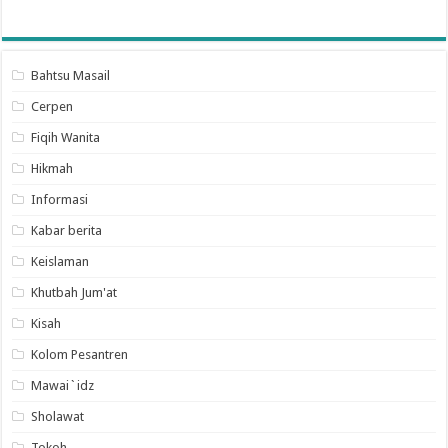
Bahtsu Masail
Cerpen
Fiqih Wanita
Hikmah
Informasi
Kabar berita
Keislaman
Khutbah Jum'at
Kisah
Kolom Pesantren
Mawai`idz
Sholawat
Tokoh