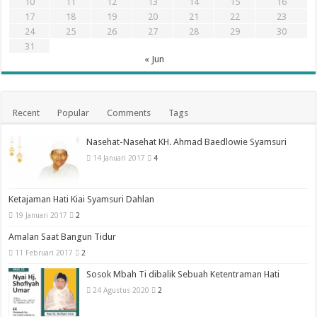
10
11
12
13
14
15
16
17
18
19
20
21
22
23
24
25
26
27
28
29
30
31
« Jun
Recent
Popular
Comments
Tags
Nasehat-Nasehat KH. Ahmad Baedlowie Syamsuri
14 Januari 2017
4
Ketajaman Hati Kiai Syamsuri Dahlan
19 Januari 2017
2
Amalan Saat Bangun Tidur
11 Februari 2017
2
Sosok Mbah Ti dibalik Sebuah Ketentraman Hati
24 Agustus 2020
2