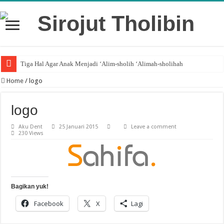
Tiga Hal Agar Anak Menjadi ‘Alim-sholih ‘Alimah-sholihah
Home
/
logo
logo
Aku Dent
25 Januari 2015
Leave a comment
230 Views
Bagikan yuk!
Facebook
X
Lagi