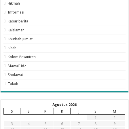
Hikmah
Informasi
Kabar berita
Keislaman
Khutbah Jum'at
Kisah
Kolom Pesantren
Mawai`idz
Sholawat
Tokoh
Agustus 2026
S
S
R
K
J
S
M
1
2
3
4
5
6
7
8
9