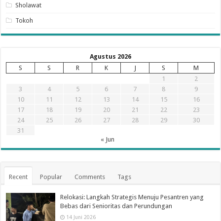
Sholawat
Tokoh
Agustus 2026
S
S
R
K
J
S
M
1
2
3
4
5
6
7
8
9
10
11
12
13
14
15
16
17
18
19
20
21
22
23
24
25
26
27
28
29
30
31
« Jun
Recent
Popular
Comments
Tags
Relokasi: Langkah Strategis Menuju Pesantren yang
Bebas dari Senioritas dan Perundungan
14 Juni 2026