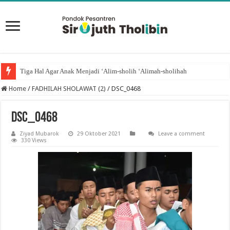
Tiga Hal Agar Anak Menjadi ‘Alim-sholih ‘Alimah-sholihah
Home
/
FADHILAH SHOLAWAT (2)
/
DSC_0468
DSC_0468
Ziyad Mubarok
29 Oktober 2021
Leave a comment
330 Views